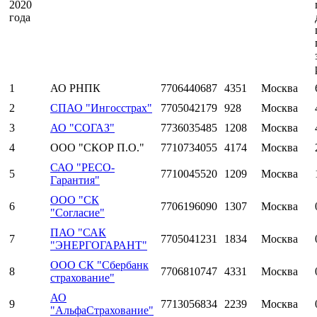
2020
года
1
АО РНПК
7706440687
4351
Москва
2
СПАО "Ингосстрах"
7705042179
928
Москва
3
АО "СОГАЗ"
7736035485
1208
Москва
4
ООО "СКОР П.О."
7710734055
4174
Москва
САО "РЕСО-
5
7710045520
1209
Москва
Гарантия"
ООО "СК
6
7706196090
1307
Москва
"Согласие"
ПАО "САК
7
7705041231
1834
Москва
"ЭНЕРГОГАРАНТ"
ООО СК "Сбербанк
8
7706810747
4331
Москва
страхование"
АО
9
7713056834
2239
Москва
"АльфаСтрахование"