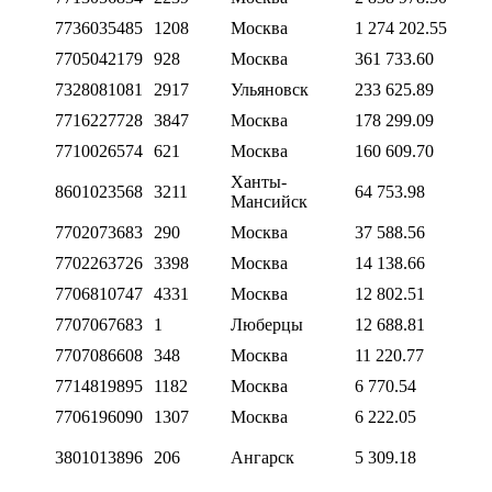
7736035485
1208
Москва
1 274 202.55
7705042179
928
Москва
361 733.60
7328081081
2917
Ульяновск
233 625.89
7716227728
3847
Москва
178 299.09
7710026574
621
Москва
160 609.70
Ханты-
8601023568
3211
64 753.98
Мансийск
7702073683
290
Москва
37 588.56
7702263726
3398
Москва
14 138.66
7706810747
4331
Москва
12 802.51
7707067683
1
Люберцы
12 688.81
7707086608
348
Москва
11 220.77
7714819895
1182
Москва
6 770.54
7706196090
1307
Москва
6 222.05
3801013896
206
Ангарск
5 309.18