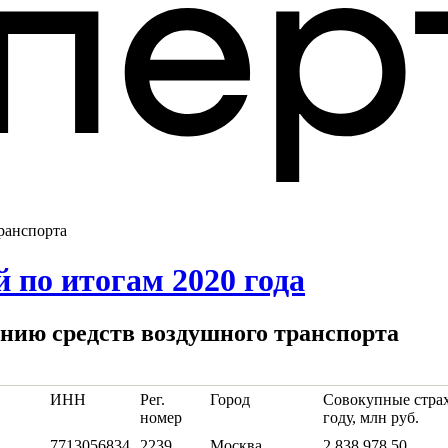
транспорта
 по итогам 2020 года
ванию средств воздушного транспорта
ИНН
Рег.
Город
Совокупные страх
номер
году, млн руб.
7713056834
2239
Москва
2 838 978.50