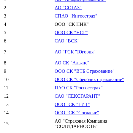
2
АО "СОГАЗ"
3
СПАО "Ингосстрах"
4
ООО "СК НИК"
5
ООО СК "НСГ"
6
САО "ВСК"
7
АО "ГСК "Югория"
8
АО СК "Альянс"
9
ООО СК "ВТБ Страхование"
10
ООО СК "Сбербанк страхование"
11
ПАО СК "Росгосстрах"
12
САО "ЛЕКСГАРАНТ"
13
ООО "СК "ТИТ"
14
ООО "СК "Согласие"
АО "Страховая Компания
15
"СОЛИДАРНОСТЬ"