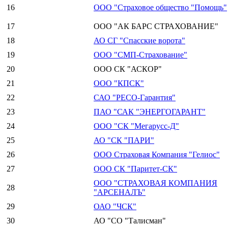
16
ООО "Страховое общество "Помощь"
17
ООО "АК БАРС СТРАХОВАНИЕ"
18
АО СГ "Спасские ворота"
19
ООО "СМП-Страхование"
20
ООО СК "АСКОР"
21
ООО "КПСК"
22
САО "РЕСО-Гарантия"
23
ПАО "САК "ЭНЕРГОГАРАНТ"
24
ООО "СК "Мегарусс-Д"
25
АО "СК "ПАРИ"
26
ООО Страховая Компания "Гелиос"
27
ООО СК "Паритет-СК"
ООО "СТРАХОВАЯ КОМПАНИЯ
28
"АРСЕНАЛЪ"
29
ОАО "ЧСК"
30
АО "СО "Талисман"