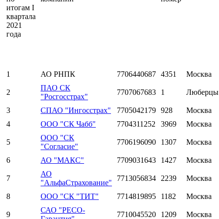
итогам I
квартала
2021
года
1
АО РНПК
7706440687
4351
Москва
ПАО СК
2
7707067683
1
Люберцы
"Росгосстрах"
3
СПАО "Ингосстрах"
7705042179
928
Москва
4
ООО "СК Чабб"
7704311252
3969
Москва
ООО "СК
5
7706196090
1307
Москва
"Согласие"
6
АО "МАКС"
7709031643
1427
Москва
АО
7
7713056834
2239
Москва
"АльфаСтрахование"
8
ООО "СК "ТИТ"
7714819895
1182
Москва
САО "РЕСО-
9
7710045520
1209
Москва
Гарантия"