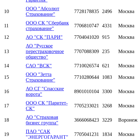
ООО "Абсолют
10
7728178835
2496
Москва
Страхование"
ООО СК "Сбербанк
11
7706810747
4331
Москва
страхование"
12
АО "СК "ПАРИ"
7704041020
915
Москва
АО "Русское
13
перестраховочное
7707088309
235
Москва
общество"
14
САО "ВСК"
7710026574
621
Москва
ООО "Зетта
15
7710280644
1083
Москва
Страхование"
АО СГ "Спасские
16
8901010104
3300
Москва
ворота"
ООО СК "Паритет-
17
7705233021
3268
Москва
СК"
АО "Страховая
18
3666068423
3229
Воронеж
бизнес группа"
ПАО "САК
19
7705041231
1834
Москва
"ЭНЕРГОГАРАНТ"