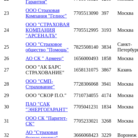
Гарантия"
ООО Страховая
23
7705513090
397
Москва
Компания "Гелиос"
ООО "СТРАХОВАЯ
24
КОМПАНИЯ
7705512995
3193
Москва
"АРСЕНАЛЪ"
ООО "Страховое
Санкт-
25
7825508140
3834
общество "Помощь"
Петербур
26
АО СК " Армеец"
1656000493
1858
Москва
ООО "АК БАРС
27
1658131075
3867
Казань
СТРАХОВАНИЕ"
ООО "СМП-
28
7728306068
3941
Москва
Страхование"
29
ООО "СКОР П.О."
7710734055
4174
Москва
ПАО "САК
30
7705041231
1834
Москва
"ЭНЕРГОГАРАНТ"
ООО СК "Паритет-
31
7705233021
3268
Москва
СК"
АО "Страховая
32
3666068423
3229
Воронеж
бизнес группа"