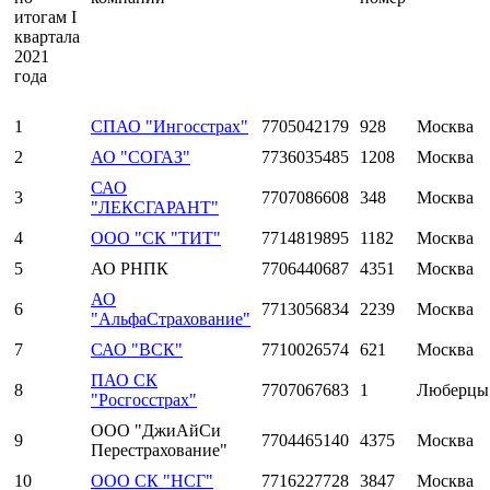
итогам I
квартала
2021
года
1
СПАО "Ингосстрах"
7705042179
928
Москва
2
АО "СОГАЗ"
7736035485
1208
Москва
САО
3
7707086608
348
Москва
"ЛЕКСГАРАНТ"
4
ООО "СК "ТИТ"
7714819895
1182
Москва
5
АО РНПК
7706440687
4351
Москва
АО
6
7713056834
2239
Москва
"АльфаСтрахование"
7
САО "ВСК"
7710026574
621
Москва
ПАО СК
8
7707067683
1
Люберцы
"Росгосстрах"
ООО "ДжиАйСи
9
7704465140
4375
Москва
Перестрахование"
10
ООО СК "НСГ"
7716227728
3847
Москва