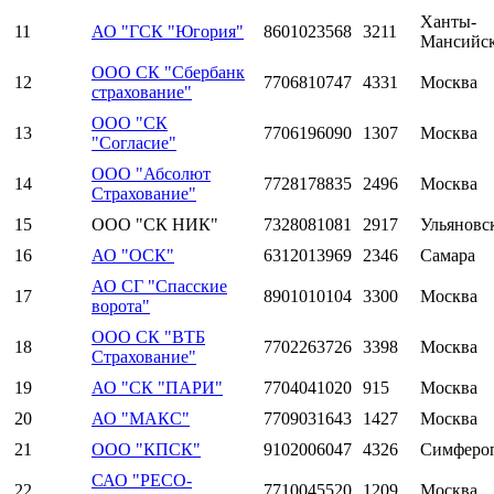
Ханты-
11
АО "ГСК "Югория"
8601023568
3211
Мансийс
ООО СК "Сбербанк
12
7706810747
4331
Москва
страхование"
ООО "СК
13
7706196090
1307
Москва
"Согласие"
ООО "Абсолют
14
7728178835
2496
Москва
Страхование"
15
ООО "СК НИК"
7328081081
2917
Ульяновс
16
АО "ОСК"
6312013969
2346
Самара
АО СГ "Спасские
17
8901010104
3300
Москва
ворота"
ООО СК "ВТБ
18
7702263726
3398
Москва
Страхование"
19
АО "СК "ПАРИ"
7704041020
915
Москва
20
АО "МАКС"
7709031643
1427
Москва
21
ООО "КПСК"
9102006047
4326
Симферо
САО "РЕСО-
22
7710045520
1209
Москва