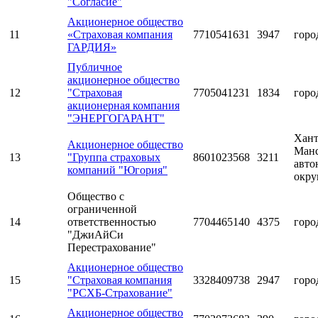
"Согласие"
Акционерное общество
11
«Страховая компания
7710541631
3947
горо
ГАРДИЯ»
Публичное
акционерное общество
12
"Страховая
7705041231
1834
горо
акционерная компания
"ЭНЕРГОГАРАНТ"
Хант
Акционерное общество
Ман
13
"Группа страховых
8601023568
3211
авт
компаний "Югория"
окру
Общество с
ограниченной
14
ответственностью
7704465140
4375
горо
"ДжиАйСи
Перестрахование"
Акционерное общество
15
"Страховая компания
3328409738
2947
горо
"РСХБ-Страхование"
Акционерное общество