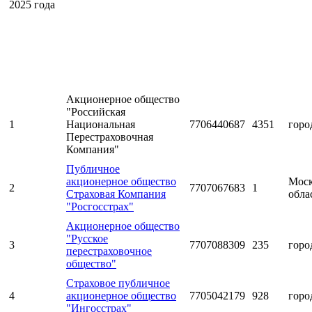
2025 года
Акционерное общество
"Российская
1
Национальная
7706440687
4351
горо
Перестраховочная
Компания"
Публичное
акционерное общество
Моск
2
7707067683
1
Страховая Компания
обла
"Росгосстрах"
Акционерное общество
"Русское
3
7707088309
235
горо
перестраховочное
общество"
Страховое публичное
4
акционерное общество
7705042179
928
горо
"Ингосстрах"