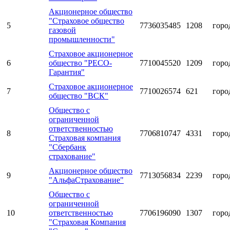
Акционерное общество
"Страховое общество
5
7736035485
1208
горо
газовой
промышленности"
Страховое акционерное
6
общество "РЕСО-
7710045520
1209
горо
Гарантия"
Страховое акционерное
7
7710026574
621
горо
общество "ВСК"
Общество с
ограниченной
ответственностью
8
7706810747
4331
горо
Страховая компания
"Сбербанк
страхование"
Акционерное общество
9
7713056834
2239
горо
"АльфаСтрахование"
Общество с
ограниченной
10
ответственностью
7706196090
1307
горо
"Страховая Компания