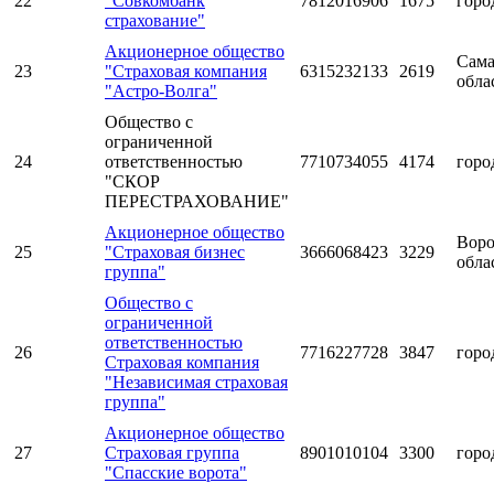
22
"Совкомбанк
7812016906
1675
горо
страхование"
Акционерное общество
Сама
23
"Страховая компания
6315232133
2619
обла
"Астро-Волга"
Общество с
ограниченной
24
ответственностью
7710734055
4174
горо
"СКОР
ПЕРЕСТРАХОВАНИЕ"
Акционерное общество
Воро
25
"Страховая бизнес
3666068423
3229
обла
группа"
Общество с
ограниченной
ответственностью
26
7716227728
3847
горо
Страховая компания
"Независимая страховая
группа"
Акционерное общество
27
Страховая группа
8901010104
3300
горо
"Спасские ворота"