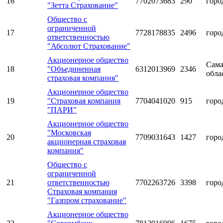
16
7702073683
290
горо
"Зетта Страхование"
Общество с
ограниченной
17
7728178835
2496
горо
ответственностью
"Абсолют Страхование"
Акционерное общество
Сама
18
"Объединенная
6312013969
2346
обла
страховая компания"
Акционерное общество
19
"Страховая компания
7704041020
915
горо
"ПАРИ"
Акционерное общество
"Московская
20
7709031643
1427
горо
акционерная страховая
компания"
Общество с
ограниченной
21
ответственностью
7702263726
3398
горо
Страховая компания
"Газпром страхование"
Акционерное общество