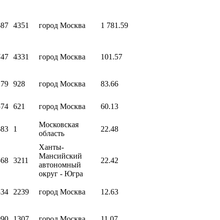
687
4351
город Москва
1 781.59
747
4331
город Москва
101.57
179
928
город Москва
83.66
574
621
город Москва
60.13
Московская
683
1
22.48
область
Ханты-
Мансийский
568
3211
22.42
автономный
округ - Югра
834
2239
город Москва
12.63
090
1307
город Москва
11.07