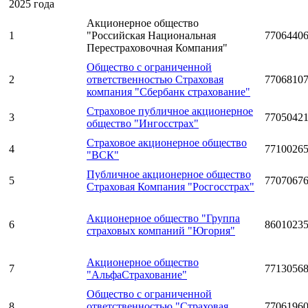
2025 года
Акционерное общество
1
"Российская Национальная
7706440
Перестраховочная Компания"
Общество с ограниченной
2
ответственностью Страховая
7706810
компания "Сбербанк страхование"
Страховое публичное акционерное
3
7705042
общество "Ингосстрах"
Страховое акционерное общество
4
7710026
"ВСК"
Публичное акционерное общество
5
7707067
Страховая Компания "Росгосстрах"
Акционерное общество "Группа
6
8601023
страховых компаний "Югория"
Акционерное общество
7
7713056
"АльфаСтрахование"
Общество с ограниченной
8
ответственностью "Страховая
7706196