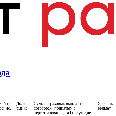
ода
а
мий по
Доля
Сумма страховых выплат по
Уровень
вание,
рынка
договорам, принятым в
выплат
перестрахование, за I полугодие