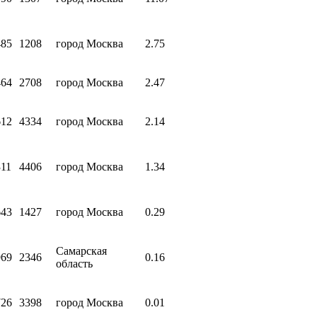
485
1208
город Москва
2.75
464
2708
город Москва
2.47
612
4334
город Москва
2.14
311
4406
город Москва
1.34
643
1427
город Москва
0.29
Самарская
969
2346
0.16
область
726
3398
город Москва
0.01