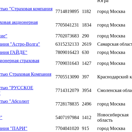
Югра
стью "Страховая компания
7714819895
1182
город Москва
ховая акционерная
7705041231
1834
город Москва
ние"
7702073683
290
город Москва
ания "Астро-Волга"
6315232133
2619
Самарская облас
пания ГАЙДЕ"
7809016423
630
город Москва
ионерная страховая
7709031643
1427
город Москва
стью Страховая Компания
7705513090
397
Краснодарский 
остью "РУССКОЕ
7714312079
3954
Смоленская обла
"
стью "Абсолют
7728178835
2496
город Москва
Новосибирская
е"
5407197984
1412
область
пания "ПАРИ"
7704041020
915
город Москва