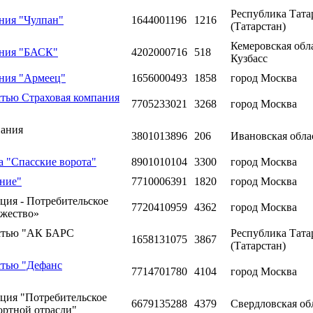
Республика Тата
ния "Чулпан"
1644001196
1216
(Татарстан)
Кемеровская обла
ания "БАСК"
4202000716
518
Кузбасс
ния "Армеец"
1656000493
1858
город Москва
стью Страховая компания
7705233021
3268
город Москва
пания
3801013896
206
Ивановская обла
 "Спасские ворота"
8901010104
3300
город Москва
ние"
7710006391
1820
город Москва
ция - Потребительское
7720410959
4362
город Москва
ужество»
остью "АК БАРС
Республика Тата
1658131075
3867
(Татарстан)
стью "Дефанс
7714701780
4104
город Москва
ция "Потребительское
6679135288
4379
Свердловская об
ортной отрасли"