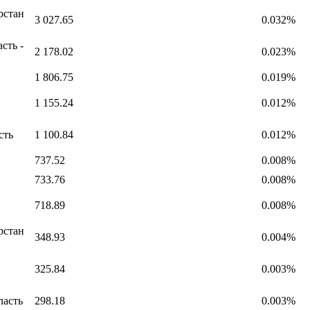
рстан
3 027.65
0.032%
сть -
2 178.02
0.023%
1 806.75
0.019%
1 155.24
0.012%
сть
1 100.84
0.012%
737.52
0.008%
733.76
0.008%
718.89
0.008%
рстан
348.93
0.004%
325.84
0.003%
ласть
298.18
0.003%