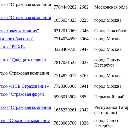
стью "Страховая компания
7704449282
2682
Московская обла
стью "Страховая компания
1655034323
3225
город Москва
траховая компания"
6312013969
2346
Самарская облас
аховое общество"
7714034590
3064
город Москва
пания "РСХБ-
3328409738
2947
город Москва
ания "Двадцать первый
город Санкт-
7817021522
2027
Петербург
стью Страховая компания
7714829011
3767
город Москва
стью «ПСБ Страхование»
7728306068
3941
город Москва
стью "Страховая фирма
5905013608
585
Пермский край
стью "Страховая компания
Республика Тата
1655230261
2042
(Татарстан)
тью "Страховая компания
город Санкт-
7838066700
1336
Петербург