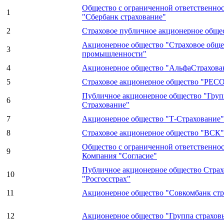
Общество с ограниченной ответственно
1
"Сбербанк страхование"
2
Страховое публичное акционерное обще
Акционерное общество "Страховое обще
3
промышленности"
4
Акционерное общество "АльфаСтрахова
5
Страховое акционерное общество "РЕСО
Публичное акционерное общество "Груп
6
Страхование"
7
Акционерное общество "Т-Страхование"
8
Страховое акционерное общество "ВСК"
Общество с ограниченной ответственно
9
Компания "Согласие"
Публичное акционерное общество Страх
10
"Росгосстрах"
11
Акционерное общество "Совкомбанк стр
12
Акционерное общество "Группа страхо