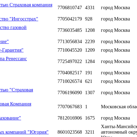
стью Страховая компания
7706810747
4331
город Москва
ство "Ингосстрах"
7705042179
928
город Москва
ство газовой
7736035485
1208
город Москва
ние"
7713056834
2239
город Москва
-Гарантия"
7710045520
1209
город Москва
па Ренессанс
7725497022
1284
город Москва
7704082517
191
город Москва
7710026574
621
город Москва
стью "Страховая
7706196090
1307
город Москва
овая Компания
7707067683
1
Московская обла
ахование"
7812016906
1675
город Москва
Ханты-Мансийс
вых компаний "Югория"
8601023568
3211
автономный окру