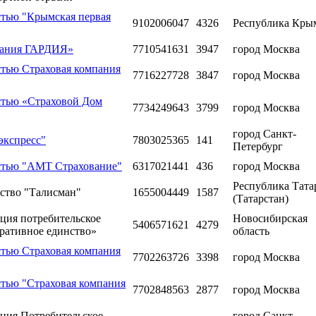
стью "Крымская первая
9102006047
4326
Республика Кры
пания ГАРДИЯ»
7710541631
3947
город Москва
стью Страховая компания
7716227728
3847
город Москва
стью «Страховой Дом
7734249643
3799
город Москва
город Санкт-
экспресс"
7803025365
141
Петербург
стью "АМТ Страхование"
6317021441
436
город Москва
Республика Тата
ство "Талисман"
1655004449
1587
(Татарстан)
ция потребительское
Новосибирская
5406571621
4279
ративное единство»
область
стью Страховая компания
7702263726
3398
город Москва
стью "Страховая компания
7702848563
2877
город Москва
ация Потребительское
город Санкт-