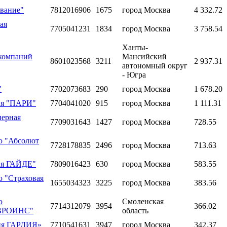
вание"
7812016906
1675
город Москва
4 332.72
ая
7705041231
1834
город Москва
3 758.54
Ханты-
 компаний
Мансийский
8601023568
3211
2 937.31
автономный округ
- Югра
"
7702073683
290
город Москва
1 678.20
ия "ПАРИ"
7704041020
915
город Москва
1 111.31
нерная
7709031643
1427
город Москва
728.55
ю "Абсолют
7728178835
2496
город Москва
713.63
ия ГАЙДЕ"
7809016423
630
город Москва
583.55
ю "Страховая
1655034323
3225
город Москва
383.56
ю
Смоленская
7714312079
3954
366.02
ВРОИНС"
область
ния ГАРДИЯ»
7710541631
3947
город Москва
342.37