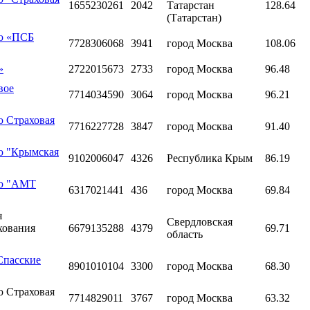
1655230261
2042
Татарстан
128.64
(Татарстан)
ью «ПСБ
7728306068
3941
город Москва
108.06
»
2722015673
2733
город Москва
96.48
вое
7714034590
3064
город Москва
96.21
ю Страховая
7716227728
3847
город Москва
91.40
ю "Крымская
9102006047
4326
Республика Крым
86.19
ью "АМТ
6317021441
436
город Москва
69.84
я
Свердловская
хования
6679135288
4379
69.71
область
Спасские
8901010104
3300
город Москва
68.30
ю Страховая
7714829011
3767
город Москва
63.32