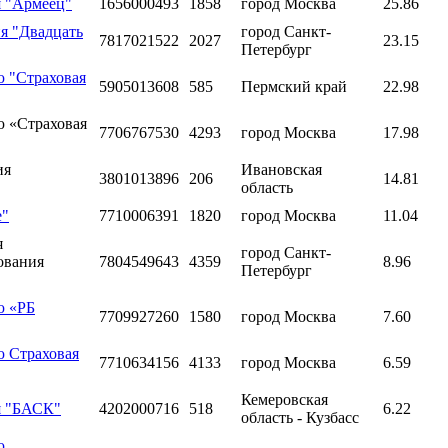
я "Армеец"
1656000493
1858
город Москва
25.86
я "Двадцать
город Санкт-
7817021522
2027
23.15
Петербург
ю "Страховая
5905013608
585
Пермский край
22.98
ю «Страховая
7706767530
4293
город Москва
17.98
ия
Ивановская
3801013896
206
14.81
область
е"
7710006391
1820
город Москва
11.04
я
город Санкт-
ования
7804549643
4359
8.96
Петербург
ю «РБ
7709927260
1580
город Москва
7.60
ю Страховая
7710634156
4133
город Москва
6.59
Кемеровская
я "БАСК"
4202000716
518
6.22
область - Кузбасс
ю