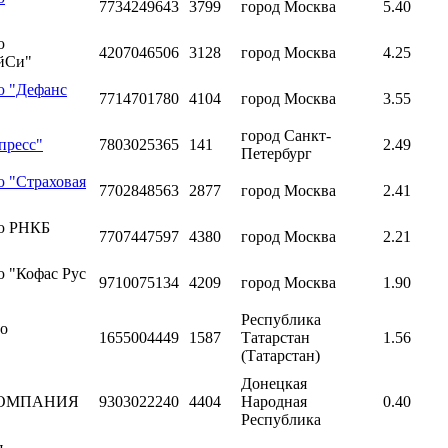
7734249643
3799
город Москва
5.40
ю
4207046506
3128
город Москва
4.25
йСи"
ю "Дефанс
7714701780
4104
город Москва
3.55
город Санкт-
пресс"
7803025365
141
2.49
Петербург
ю "Страховая
7702848563
2877
город Москва
2.41
ью РНКБ
7707447597
4380
город Москва
2.21
ю "Кофас Рус
9710075134
4209
город Москва
1.90
Республика
во
1655004449
1587
Татарстан
1.56
(Татарстан)
Донецкая
КОМПАНИЯ
9303022240
4404
Народная
0.40
Республика
я