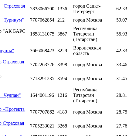
 "Страховая
город Санкт-
7838066700
1336
62.33
Петербург
я "Турикум"
7707062854
212
город Москва
59.07
Республика
ью "АК БАРС
1658131075
3867
Татарстан
55.93
(Татарстан)
Воронежская
группа"
3666068423
3229
42.33
область
ю Страховая
7702263726
3398
город Москва
33.46
ю
7713291235
3594
город Москва
31.45
Республика
 "Чулпан"
1644001196
1216
Татарстан
28.81
(Татарстан)
ю «Протекта
7707707862
4189
город Москва
28.75
ю Страховая
7705233021
3268
город Москва
27.76