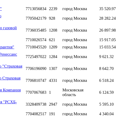
"
7713056834
2239
город Москва
35 520.97
о
7705042179
928
город Москва
28 282.24
о газовой
7736035485
1208
город Москва
26 897.98
7710026574
621
город Москва
15 917.05
арантия"
7710045520
1209
город Москва
15 033.54
Ренессанс
7725497022
1284
город Москва
9 621.32
ю "Страховая
7706196090
1307
город Москва
8 642.70
ю Страховая
7706810747
4331
город Москва
6 518.24
ая Компания
Московская
7707067683
1
6 124.59
область
ия "РСХБ-
3328409738
2947
город Москва
5 595.10
7704082517
191
город Москва
4 340.04