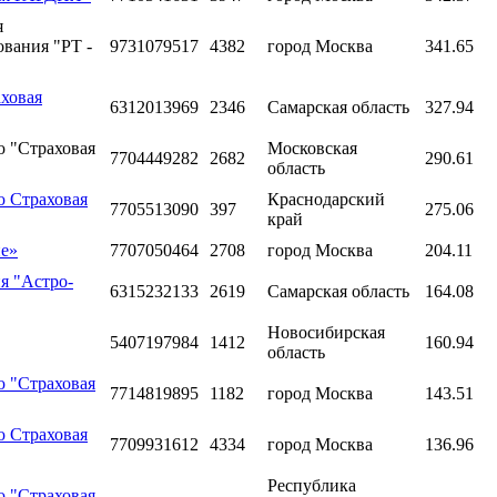
я
ования "РТ -
9731079517
4382
город Москва
341.65
ховая
6312013969
2346
Самарская область
327.94
ю "Страховая
Московская
7704449282
2682
290.61
область
ю Страховая
Краснодарский
7705513090
397
275.06
край
ие»
7707050464
2708
город Москва
204.11
я "Астро-
6315232133
2619
Самарская область
164.08
Новосибирская
5407197984
1412
160.94
область
ю "Страховая
7714819895
1182
город Москва
143.51
ю Страховая
7709931612
4334
город Москва
136.96
Республика
ю "Страховая