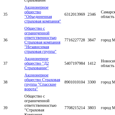
страхование"
Акционерное
общество
Самарс
35
6312013969
2346
"Объединенная
область
страховая компания"
Общество с
ограниченной
ответственностью
36
7716227728
3847
город 
Страховая компания
"Независимая
страховая группа"
Акционерное
Новоси
37
общество "Д2
5407197984
1412
область
Страхование"
Акционерное
общество Страховая
38
8901010104
3300
город 
группа "Спасские
ворота"
Общество с
ограниченной
ответственностью
39
7708215214
3803
город 
"Страховая
Компания