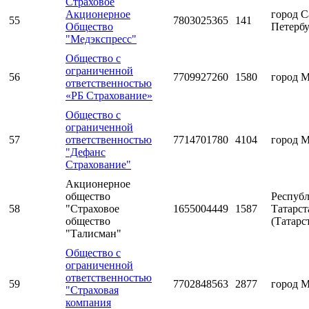
Страховое
Акционерное
город С
55
7803025365
141
Общество
Петерб
"Медэкспресс"
Общество с
ограниченной
56
7709927260
1580
город 
ответственностью
«РБ Страхование»
Общество с
ограниченной
57
ответственностью
7714701780
4104
город 
"Дефанс
Страхование"
Акционерное
общество
Респуб
58
"Страховое
1655004449
1587
Татарст
общество
(Татарс
"Талисман"
Общество с
ограниченной
ответственностью
59
7702848563
2877
город 
"Страховая
компания