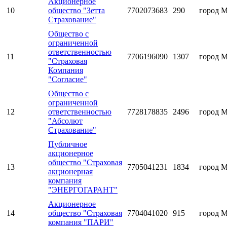
Акционерное
10
общество "Зетта
7702073683
290
город 
Страхование"
Общество с
ограниченной
ответственностью
11
7706196090
1307
город 
"Страховая
Компания
"Согласие"
Общество с
ограниченной
12
ответственностью
7728178835
2496
город 
"Абсолют
Страхование"
Публичное
акционерное
общество "Страховая
13
7705041231
1834
город 
акционерная
компания
"ЭНЕРГОГАРАНТ"
Акционерное
14
общество "Страховая
7704041020
915
город 
компания "ПАРИ"