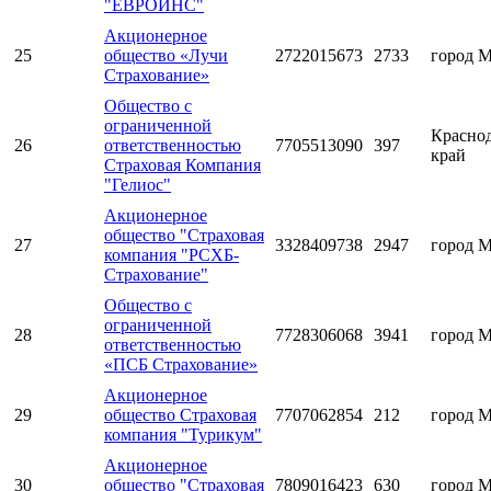
"ЕВРОИНС"
Акционерное
25
общество «Лучи
2722015673
2733
город 
Страхование»
Общество с
ограниченной
Красно
26
ответственностью
7705513090
397
край
Страховая Компания
"Гелиос"
Акционерное
общество "Страховая
27
3328409738
2947
город 
компания "РСХБ-
Страхование"
Общество с
ограниченной
28
7728306068
3941
город 
ответственностью
«ПСБ Страхование»
Акционерное
29
общество Страховая
7707062854
212
город 
компания "Турикум"
Акционерное
30
общество "Страховая
7809016423
630
город 