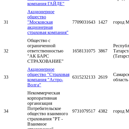
компания ГАЙДЕ"
Акционерное
общество
31
"Московская
7709031643
1427
город 
акционерная
страховая компания"
Общество с
ограниченной
Респуб
32
ответственностью
1658131075
3867
Татарст
"АК БАРС
(Татарс
СТРАХОВАНИЕ"
Акционерное
общество "Страховая
Самарс
33
6315232133
2619
компания "Астро-
область
Волга"
Некоммерческая
корпоративная
организация
Потребительское
34
9731079517
4382
город 
общество взаимного
страхования "РТ -
Взаимное