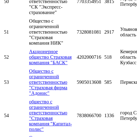
50
ответственностью
7703354951
3815
Петерб
"СК "Экспресс-
страхование"
Общество с
ограниченной
Ульянов
51
ответственностью
7328081081
2917
область
"Страховая
компания НИК"
Акционерное
Кемеро
52
общество Страховая
4202000716
518
область 
компания "БАСК"
Кузбасс
Общество с
ограниченной
53
ответственностью
5905013608
585
Пермск
"Страховая фирма
"Адонис"
общество с
ограниченной
ответственностью
город С
54
7838066700
1336
"Страховая
Петерб
компания "Капитал-
полис"