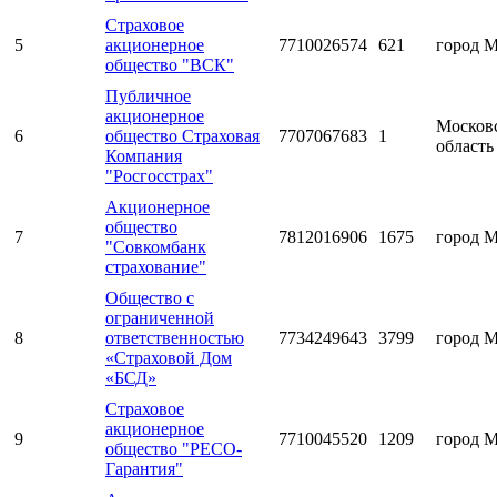
Страховое
5
акционерное
7710026574
621
город 
общество "ВСК"
Публичное
акционерное
Москов
6
общество Страховая
7707067683
1
область
Компания
"Росгосстрах"
Акционерное
общество
7
7812016906
1675
город 
"Совкомбанк
страхование"
Общество с
ограниченной
8
ответственностью
7734249643
3799
город 
«Страховой Дом
«БСД»
Страховое
акционерное
9
7710045520
1209
город 
общество "РЕСО-
Гарантия"