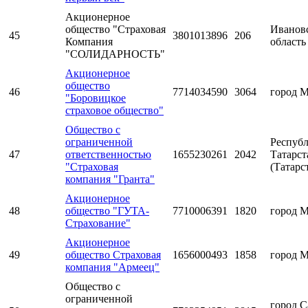
Акционерное
общество "Страховая
Иванов
45
3801013896
206
Компания
область
"СОЛИДАРНОСТЬ"
Акционерное
общество
46
7714034590
3064
город 
"Боровицкое
страховое общество"
Общество с
ограниченной
Респуб
47
ответственностью
1655230261
2042
Татарст
"Страховая
(Татарс
компания "Гранта"
Акционерное
48
общество "ГУТА-
7710006391
1820
город 
Страхование"
Акционерное
49
общество Страховая
1656000493
1858
город 
компания "Армеец"
Общество с
ограниченной
город С