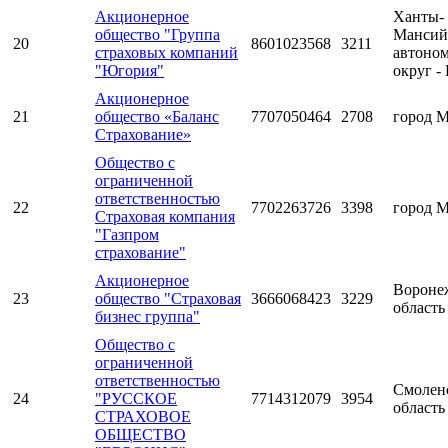
Акционерное
Ханты-
общество "Группа
Мансий
20
8601023568
3211
страховых компаний
автоно
"Югория"
округ -
Акционерное
21
общество «Баланс
7707050464
2708
город 
Страхование»
Общество с
ограниченной
ответственностью
22
7702263726
3398
город 
Страховая компания
"Газпром
страхование"
Акционерное
Вороне
23
общество "Страховая
3666068423
3229
область
бизнес группа"
Общество с
ограниченной
ответственностью
Смолен
24
"РУССКОЕ
7714312079
3954
область
СТРАХОВОЕ
ОБЩЕСТВО