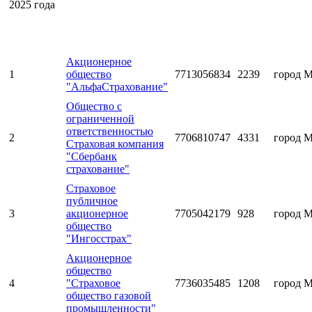
2025 года
Акционерное
1
общество
7713056834
2239
город 
"АльфаСтрахование"
Общество с
ограниченной
ответственностью
2
7706810747
4331
город 
Страховая компания
"Сбербанк
страхование"
Страховое
публичное
3
акционерное
7705042179
928
город 
общество
"Ингосстрах"
Акционерное
общество
4
"Страховое
7736035485
1208
город 
общество газовой
промышленности"