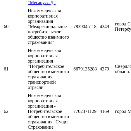
"Мегарусс-Д"
Некоммерческая
корпоративная
организация
город С
60
"Межрегиональное
7839045118
4349
Петерб
потребительское
общество взаимного
страхования"
Некоммерческая
корпоративная
организация
"Потребительское
Свердл
61
6679135288
4379
общество взаимного
область
страхования
транспортной
отрасли"
Некоммерческая
корпоративная
организация -
62
Потребительское
7702371129
4169
город 
общество взаимного
страхования "Смарт
Страхование"