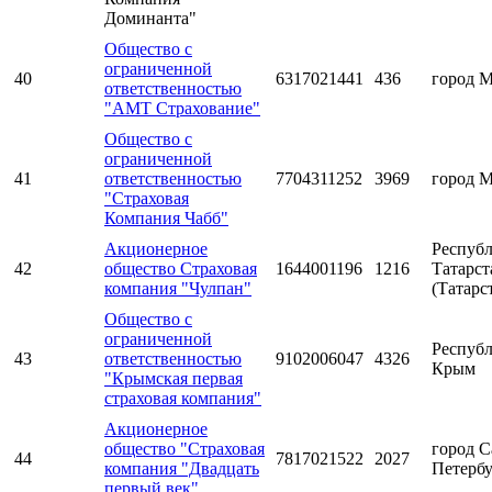
Доминанта"
Общество с
ограниченной
40
6317021441
436
город 
ответственностью
"АМТ Страхование"
Общество с
ограниченной
41
ответственностью
7704311252
3969
город 
"Страховая
Компания Чабб"
Акционерное
Респуб
42
общество Страховая
1644001196
1216
Татарст
компания "Чулпан"
(Татарс
Общество с
ограниченной
Респуб
43
ответственностью
9102006047
4326
Крым
"Крымская первая
страховая компания"
Акционерное
общество "Страховая
город С
44
7817021522
2027
компания "Двадцать
Петерб
первый век"