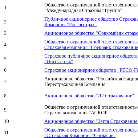
Общество с ограниченной ответственность
1
"Международная Страховая Группа"
Публичное акционерное общество Страхов
2
Компания "Росгосстрах"
3
Акционерное общество "Совкомбанк страх
Общество с ограниченной ответственность
4
Страховая компания "Сбербанк страховани
Страховое публичное акционерное обществ
5
"Ингосстрах"
6
Страховое акционерное общество "РЕСО-Г
Акционерное общество "Российская Нацио
7
Перестраховочная Компания"
8
Акционерное общество "Д2 Страхование"
Общество с ограниченной ответственность
9
Страховая компания "АСКОР"
10
Акционерное общество "Зетта Страхование
Общество с ограниченной ответственность
11
"Страховая Компания "Согласие"