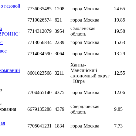
о газовой
7736035485
1208
город Москва
24.65
7710026574
621
город Москва
19.85
ю
Смоленская
7714312079
3954
19.58
ВРОИНС"
область
е"
7713056834
2239
город Москва
15.63
вое
7714034590
3064
город Москва
13.29
Ханты-
 компаний
Мансийский
8601023568
3211
12.55
автономный округ
- Югра
ю
7704465140
4375
город Москва
12.06
я
Свердловская
хования
6679135288
4379
9.85
область
вая
7705041231
1834
город Москва
7.73