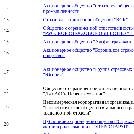
Акционерное общество "Страховое обществ
12
промышленности"
13
Страховое акционерное общество "ВСК"
Общество с ограниченной ответственность
14
"РУССКОЕ СТРАХОВОЕ ОБЩЕСТВО "Е
15
Акционерное общество "АльфаСтраховани
Акционерное общество "Боровицкое страхо
16
общество"
Акционерное общество "Группа страховых
17
"Югория"
Общество с ограниченной ответственность
18
"ДжиАйСи Перестрахование"
Некоммерческая корпоративная организаци
19
"Потребительское общество взаимного стра
транспортной отрасли"
Публичное акционерное общество "Страхо
20
акционерная компания "ЭНЕРГОГАРАНТ"