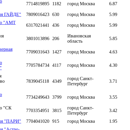
ю
7714819895
1182
город Москва
6.87
ния ГАЙДЕ"
7809016423
630
город Москва
5.99
ью "АМТ
6317021441
436
город Москва
5.99
ия
Ивановская
3801013896
206
5.85
область
нерная
7709031643
1427
город Москва
4.63
ю
7705784734
4117
город Москва
4.30
"
я
город Санкт-
тво
7839045118
4349
3.71
Петербург
ю
7734249643
3799
город Москва
3.55
ью "СК
город Санкт-
7703354951
3815
3.42
Петербург
ния "ПАРИ"
7704041020
915
город Москва
1.95
я "Астро-