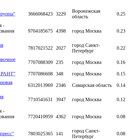
Воронежская
группа"
3666068423
3229
0.25
область
 -
хования
9704185675
4398
город Москва
0.23
ия
город Санкт-
7817021522
2027
0.22
Петербург
овочное
7707088309
235
город Москва
0.16
ГАРАНТ"
7707086608
348
город Москва
0.15
аховая
6312013969
2346
Самарская область
0.14
ия
7710541631
3947
город Москва
0.12
 -
хования
7720410959
4362
город Москва
0.08
город Санкт-
пресс"
7803025365
141
0.08
Петербург