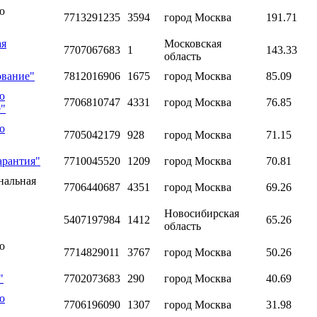
ю
7713291235
3594
город Москва
191.71
ая
Московская
7707067683
1
143.33
область
ование"
7812016906
1675
город Москва
85.09
ю
7706810747
4331
город Москва
76.85
е"
о
7705042179
928
город Москва
71.15
арантия"
7710045520
1209
город Москва
70.81
нальная
7706440687
4351
город Москва
69.26
Новосибирская
5407197984
1412
65.26
область
ю
7714829011
3767
город Москва
50.26
"
7702073683
290
город Москва
40.69
ю
7706196090
1307
город Москва
31.98