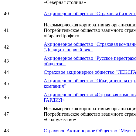
«Северная столица»
40
Акционерное общество "Страховая бизнес 
Некоммерческая корпоративная организация
41
Потребительское общество взаимного стра
«ГарантПрофит»
Акционерное общество "Страховая компан
42
"Двадцать первый век"
Акционерное общество "Русское перестрах
43
общество"
44
Страховое акционерное общество "ЛЕКС
Акционерное общество "Объединенная стр
45
компания"
Акционерное общество «Страховая компан
46
ГАРДИЯ»
Некоммерческая корпоративная организация
47
Потребительское общество взаимного стра
«Содружество»
48
Страховое Акционерное Общество "Медэкс