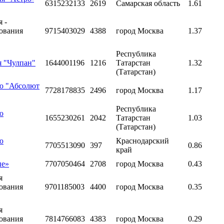
6315232133
2619
Самарская область
1.61
 -
хования
9715403029
4388
город Москва
1.37
Республика
я "Чулпан"
1644001196
1216
Татарстан
1.32
(Татарстан)
ью "Абсолют
7728178835
2496
город Москва
1.17
Республика
ю
1655230261
2042
Татарстан
1.03
(Татарстан)
ю
Краснодарский
7705513090
397
0.86
край
ие»
7707050464
2708
город Москва
0.43
я
хования
9701185003
4400
город Москва
0.35
я
хования
7814766083
4383
город Москва
0.29