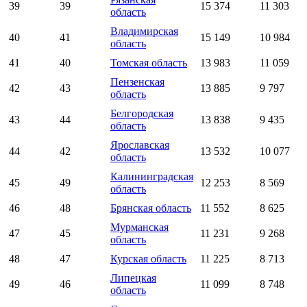
39
39
15 374
11 303
область
Владимирская
40
41
15 149
10 984
область
41
40
Томская область
13 983
11 059
Пензенская
42
43
13 885
9 797
область
Белгородская
43
44
13 838
9 435
область
Ярославская
44
42
13 532
10 077
область
Калининградская
45
49
12 253
8 569
область
46
48
Брянская область
11 552
8 625
Мурманская
47
45
11 231
9 268
область
48
47
Курская область
11 225
8 713
Липецкая
49
46
11 099
8 748
область