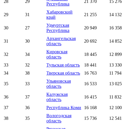
28
29
21 370
15 276
Республика
Хабаровский
29
31
21 255
14 132
край
Удмуртская
30
27
20 949
16 358
Республика
Архангельская
31
30
20 692
14 852
область
Кировская
32
34
18 445
12 899
область
33
32
Тульская область
18 441
13 330
34
38
Тверская область
16 763
11 794
Ульяновская
35
33
16 533
13 025
область
Калужская
36
37
16 415
11 832
область
37
36
Республика Коми
16 168
12 100
Вологодская
38
35
15 736
12 541
область
Рязанская