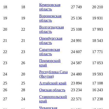
Кемеровская
18
18
27 749
20 210
область
Воронежская
19
19
25 136
19 931
область
Волгоградская
20
22
25 108
17 993
область
Оренбургская
21
21
24 991
18 543
область
Саратовская
22
23
24 607
17 771
область
Приморский
23
26
24 587
17 053
край
Республика Саха
24
20
24 480
19 593
(Якутия)
25
25
Алтайский край
23 894
17 108
26
28
Омская область
23 234
16 243
Ставропольский
27
24
22 571
17 238
край
Чувашская