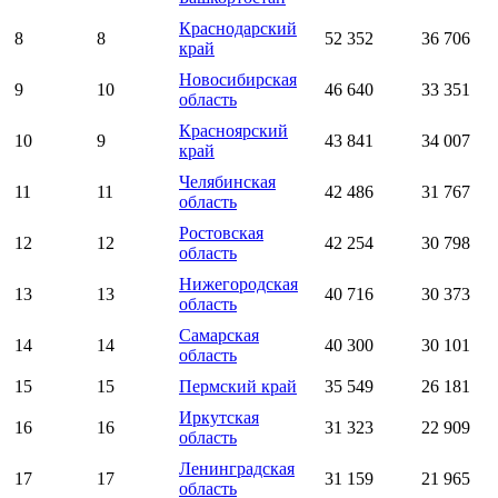
Краснодарский
8
8
52 352
36 706
край
Новосибирская
9
10
46 640
33 351
область
Красноярский
10
9
43 841
34 007
край
Челябинская
11
11
42 486
31 767
область
Ростовская
12
12
42 254
30 798
область
Нижегородская
13
13
40 716
30 373
область
Самарская
14
14
40 300
30 101
область
15
15
Пермский край
35 549
26 181
Иркутская
16
16
31 323
22 909
область
Ленинградская
17
17
31 159
21 965
область