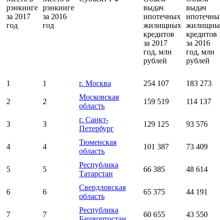
рэнкинге
рэнкинге
выдач
выдач
за 2017
за 2016
ипотечных
ипотечны
год
год
жилищных
жилищны
кредитов
кредитов
за 2017
за 2016
год, млн
год, млн
рублей
рублей
1
1
г. Москва
254 107
183 273
Московская
2
2
159 519
114 137
область
г. Санкт-
3
3
129 125
93 576
Петербург
Тюменская
4
4
101 387
73 409
область
Республика
5
5
66 385
48 614
Татарстан
Свердловская
6
6
65 375
44 191
область
Республика
7
7
60 655
43 550
Башкортостан