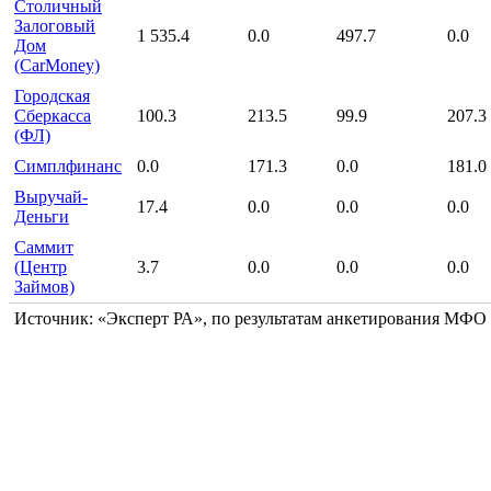
Столичный
Залоговый
1 535.4
0.0
497.7
0.0
Дом
(CarMoney)
Городская
Сберкасса
100.3
213.5
99.9
207.3
(ФЛ)
Симплфинанс
0.0
171.3
0.0
181.0
Выручай-
17.4
0.0
0.0
0.0
Деньги
Саммит
(Центр
3.7
0.0
0.0
0.0
Займов)
Источник:
«Эксперт РА», по результатам анкетирования МФО