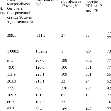
портфеля за
портфеля
микрозаймов
руб.
12 мес., %
PDL за 12
DL-
без учета
мес., %
мов
просроченной
свыше 90 дней
задолженности
77
399.1
-311.3
37
33
77
1 088.5
1 326.2
1
-20
73
н. д.
207.6
198
н. д
77
79.0
120.6
106
361
77
111.9
228.1
109
301
55
263.3
213.1
22
24
52
77.5
40.8
370
254
42
109.3
11.6
81
15
77
86.3
107.5
33
33
16
57.7
58.4
189
147
77