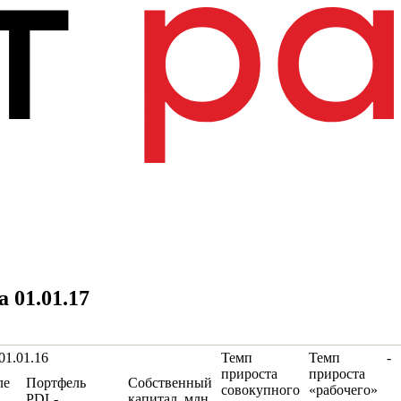
 01.01.17
01.01.16
Темп
Темп
-
прироста
прироста
ле
Портфель
Собственный
совокупного
«рабочего»
PDL-
капитал, млн