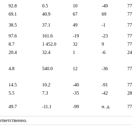
92.8
0.5
10
-49
77
69.1
40.9
67
69
77
38.5
37.1
49
-1
77
97.6
161.6
-19
-23
77
8.7
1 452.0
32
9
77
20.4
32.4
1
-6
24
4.8
540.0
12
-36
77
14.5
10.2
-40
-91
77
5.5
7.3
-35
-42
28
49.7
-11.1
-99
н. д.
77
ответственно.