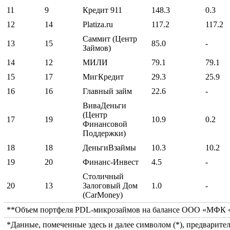
11
9
Кредит 911
148.3
0.3
12
14
Platiza.ru
117.2
117.2
Саммит (Центр
13
15
85.0
-
Займов)
14
12
МИЛИ
79.1
79.1
15
17
МигКредит
29.3
25.9
16
16
Главный займ
22.6
-
ВиваДеньги
(Центр
17
19
10.9
0.2
Финансовой
Поддержки)
18
18
ДеньгиВзаймы
10.3
10.2
19
20
Финанс-Инвест
4.5
-
Столичный
20
13
Залоговый Дом
1.0
-
(CarMoney)
**Объем портфеля PDL-микрозаймов на балансе ООО «МФК «Ман
*Данные, помеченные здесь и далее символом (*), предварите