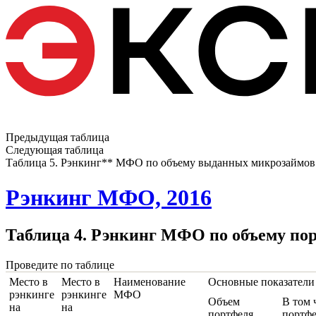
Предыдущая таблица
Следующая таблица
Таблица 5. Рэнкинг** МФО по объему выданных микрозаймов Ф
Рэнкинг МФО, 2016
Таблица 4. Рэнкинг МФО по объему пор
Проведите по таблице
Место в
Место в
Наименование
Основные показатели 
рэнкинге
рэнкинге
МФО
Объем
В том 
на
на
портфеля
портфе