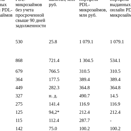
ных
микрозаймов
руб.
PDL-
выданных
н PDL-
без учета
микрозаймов,
онлайн P
займов
просроченной
млн руб.
микрозай
свыше 90 дней
задолженности
530
25.8
1 079.1
1 079.1
868
721.4
1 304.5
534.1
679
766.5
310.5
310.5
364
177.5
389.4
389.4
449
282.3
364.8
364.8
327
н.
д
.
490.7
14.5
275
141.4
116.9
116.9
125
94,2*
212.4
212.4
115
112.4
287.7
-
142
75.0
100.2
100.2