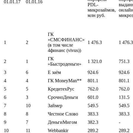
01.01.17
01.01.16
PDL-
выдан
микрозаймов,
онлай
млн руб.
микро
ГК
«СМСФИНАНС»
1
2
1 476.3
1 476.3
(в том числе
4финанс (vivus))
ГК
2
1
1 321.0
751.3
«Быстроденьги»
3
6
Е заём
924.6
924.6
4
4
ГК MoneyMan**
801.1
801.1
5
5
КредитехРус
762.0
762.0
6
3
СрочноДеньги
601.0
131.5
7
10
Займер
549.5
549.5
8
8
Честное Слово
383.3
383.3
9
7
ДеньгиМигом
382.3
-
10
11
Webbankir
289.2
289.2