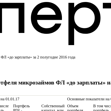
Л «до зарплаты» за 2 полугодие 2016 года
тфеля микрозаймов ФЛ «до зарплаты» на
на 01.01.17
Основные показатели на 
числе
Портфель
Собственный
Объем
В том чис
ль
PDL-
капитал, млн
портфеля
портфель