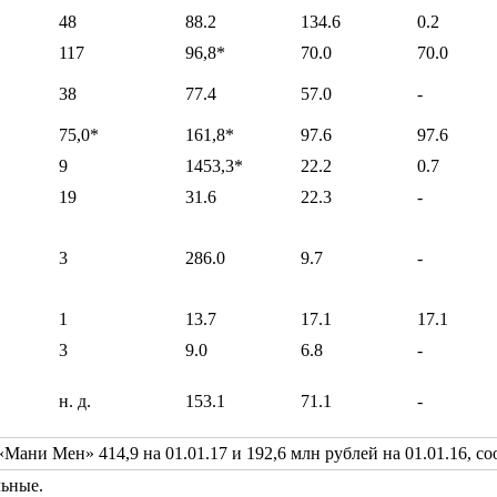
48
88.2
134.6
0.2
117
96,8*
70.0
70.0
38
77.4
57.0
-
75,0*
161,8*
97.6
97.6
9
1453,3*
22.2
0.7
19
31.6
22.3
-
3
286.0
9.7
-
1
13.7
17.1
17.1
3
9.0
6.8
-
н. д.
153.1
71.1
-
и Мен» 414,9 на 01.01.17 и 192,6 млн рублей на 01.01.16, со
льные.