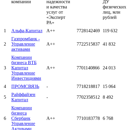
компании
надежности
ДУ
и качества
физических
услуг от
лиц, млн
«Эксперт
рублей
РА»
1
Альфа-Капитал
А++
7728142469
119 632
Газпромбанк -
2
Управление
А++
7722515837
41 832
активами
Компании
бизнеса ВТБ
3
Капитал
А++
7701140866
24 013
Управление
Инвестициями
4
ПРОМСВЯЗЬ
-
7718218817
15 064
Райффайзен
5
-
7702358512
8 492
Капитал
Компании
бизнеса
6
Сбербанк
А++
7710183778
6 768
Управление
Активами