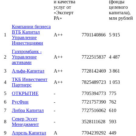
и качества
(фонды
услуг от
целевого
«Эксперт
капитала),
РА»
млн рублей
Компании бизнеса
ВТБ Капитал
1
А++
7701140866
5 915
Управление
Инвестициями
Газпромбанк -
2
Управление
А++
7722515837
4 487
активами
3
Альфа-Капитал
А++
7728142469
3 861
ТКБ Инвестмент
4
А++
7825489723
1 053
Партнерс
5
ОТКРЫТИЕ
-
7705394773
775
6
РусФин
-
7721757390
762
7
Либра Капитал
-
7727516062
610
Север Эссет
8
-
3528111628
593
Менеджмент
9
Апрель Капитал
А
7704239292
449