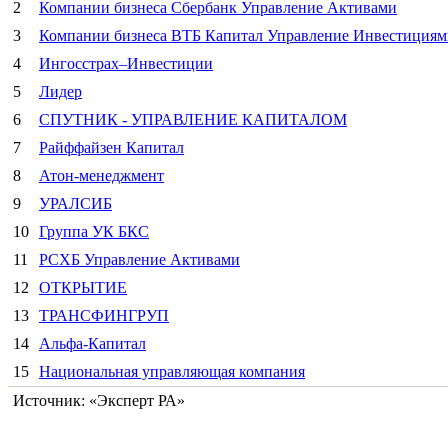
2
Компании бизнеса Сбербанк Управление Активами
3
Компании бизнеса ВТБ Капитал Управление Инвестициям
4
Ингосстрах–Инвестиции
5
Лидер
6
СПУТНИК - УПРАВЛЕНИЕ КАПИТАЛОМ
7
Райффайзен Капитал
8
Атон-менеджмент
9
УРАЛСИБ
10
Группа УК БКС
11
РСХБ Управление Активами
12
ОТКРЫТИЕ
13
ТРАНСФИНГРУП
14
Альфа-Капитал
15
Национальная управляющая компания
Источник:
«Эксперт РА»