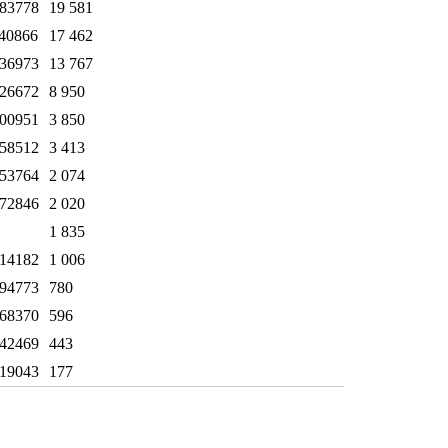
83778
19 581
40866
17 462
36973
13 767
26672
8 950
00951
3 850
58512
3 413
53764
2 074
72846
2 020
1 835
14182
1 006
94773
780
68370
596
42469
443
19043
177