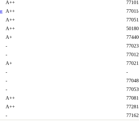
А++
77101
и
А++
77011
А++
77051
А++
50180
А+
77440
-
77023
-
77012
А+
77021
-
-
-
77048
-
77053
А++
77081
А++
77281
-
77162