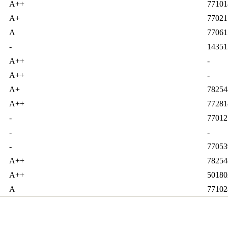
А++
77101
А+
77021
А
77061
-
14351
А++
-
А++
-
А+
78254
А++
77281
-
77012
-
-
-
77053
А++
78254
А++
50180
А
77102