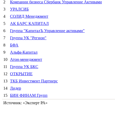
2
Компании бизнеса Сбербанк Управление Активами
3
УРАЛСИБ
4
СОЛИД Менеджмент
5
АК БАРС КАПИТАЛ
6
Группа "КапиталЪ Управление активами"
7
Группа УК "Регион"
8
БФА
9
Альфа-Капитал
10
Атон-менеджмент
11
Группа УК БКС
12
ОТКРЫТИЕ
13
ТКБ Инвестмент Партнерс
14
Лидер
15
БИН ФИНАМ Групп
Источник:
«Эксперт РА»