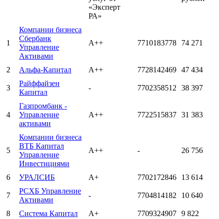
«Эксперт
РА»
Компании бизнеса
Сбербанк
1
А++
7710183778
74 271
Управление
Активами
2
Альфа-Капитал
А++
7728142469
47 434
Райффайзен
3
-
7702358512
38 397
Капитал
Газпромбанк -
4
Управление
А++
7722515837
31 383
активами
Компании бизнеса
ВТБ Капитал
5
А++
-
26 756
Управление
Инвестициями
6
УРАЛСИБ
А+
7702172846
13 614
РСХБ Управление
7
-
7704814182
10 640
Активами
8
Система Капитал
А+
7709324907
9 822