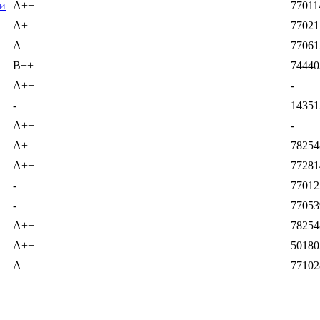
и
А++
77011
А+
77021
А
77061
B++
74440
А++
-
-
14351
А++
-
А+
78254
А++
77281
-
77012
-
77053
А++
78254
А++
50180
А
77102