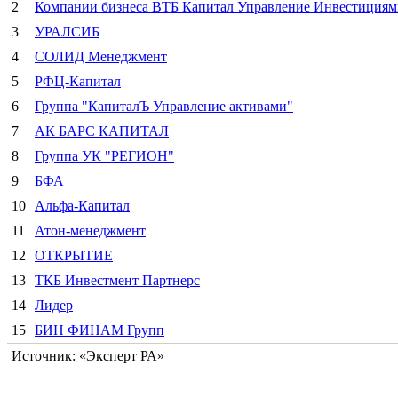
2
Компании бизнеса ВТБ Капитал Управление Инвестициям
3
УРАЛСИБ
4
СОЛИД Менеджмент
5
РФЦ-Капитал
6
Группа "КапиталЪ Управление активами"
7
АК БАРС КАПИТАЛ
8
Группа УК "РЕГИОН"
9
БФА
10
Альфа-Капитал
11
Атон-менеджмент
12
ОТКРЫТИЕ
13
ТКБ Инвестмент Партнерс
14
Лидер
15
БИН ФИНАМ Групп
Источник: «Эксперт РА»