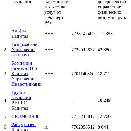
компании
надежности
доверительное
и качества
управление
услуг от
физических
«Эксперт
лиц, млн. руб.
РА»
Альфа-
1
А++
7728142469
112 883
Капитал
Газпромбанк -
2
Управление
А++
7722515837
42 386
активами
Компании
бизнеса ВТБ
3
Капитал
А++
7701140866
18 711
Управление
Инвестициями
Группа
компаний
4
-
-
18 249
ВЕЛЕС
Капитал
5
ПРОМСВЯЗЬ
-
7718218817
12 760
Райффайзен
6
А++
7702358512
8 044
Капитал