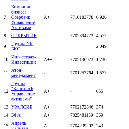
Компании
бизнеса
7
Сбербанк
А++
7710183778
6 926
Управление
Активами
8
ОТКРЫТИЕ
-
7705394773
4 577
Группа УК
9
-
-
2 049
БКС
Ингосстрах-
10
А++
7705136973
1 730
Инвестиции
Атон-
11
-
7701253764
1 573
менеджмент
Группа
"КапиталЪ
12
А++
-
655
Управление
активами"
13
УРАЛСИБ
А+
7702172846
374
14
БФА
А+
7825481139
369
Апрель
15
А
7704239292
243
Капитал