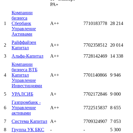
РА»
Компании
бизнеса
1
Сбербанк
А++
7710183778
28 214
Управление
Активами
Райффайзен
2
А++
7702358512
20 014
Капитал
3
Альфа-Капитал
А++
7728142469
14 338
Компании
бизнеса ВТБ
4
Капитал
А++
7701140866
9 946
Управление
Инвестициями
5
УРАЛСИБ
А+
7702172846
9 000
Газпромбанк -
6
Управление
А++
7722515837
8 655
активами
7
Система Капитал
А+
7709324907
7 053
8
Группа УК БКС
-
-
5 300