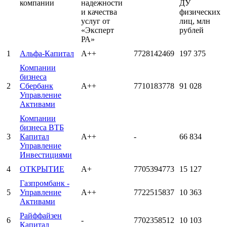
компании
надежности
ДУ
и качества
физических
услуг от
лиц, млн
«Эксперт
рублей
РА»
1
Альфа-Капитал
А++
7728142469
197 375
Компании
бизнеса
2
Сбербанк
А++
7710183778
91 028
Управление
Активами
Компании
бизнеса ВТБ
3
Капитал
А++
-
66 834
Управление
Инвестициями
4
ОТКРЫТИЕ
А+
7705394773
15 127
Газпромбанк -
5
Управление
А++
7722515837
10 363
Активами
Райффайзен
6
-
7702358512
10 103
Капитал