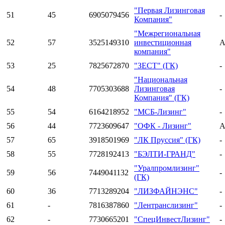
"Первая Лизинговая
51
45
6905079456
-
Компания"
"Межрегиональная
52
57
3525149310
инвестиционная
A
компания"
53
25
7825672870
"ЗЕСТ" (ГК)
-
"Национальная
54
48
7705303688
Лизинговая
-
Компания" (ГК)
55
54
6164218952
"МСБ-Лизинг"
-
56
44
7723609647
"ОФК - Лизинг"
A
57
65
3918501969
"ЛК Пруссия" (ГК)
-
58
55
7728192413
"БЭЛТИ-ГРАНД"
-
"Уралпромлизинг"
59
56
7449041132
-
(ГК)
60
36
7713289204
"ЛИЗФАЙНЭНС"
-
61
-
7816387860
"Лентранслизинг"
-
62
-
7730665201
"СпецИнвестЛизинг"
-