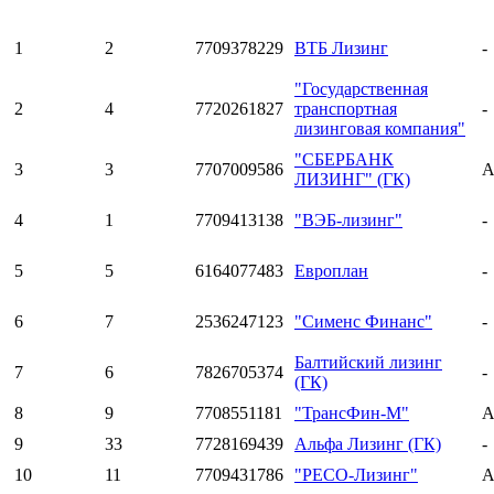
1
2
7709378229
ВТБ Лизинг
-
"Государственная
2
4
7720261827
транспортная
-
лизинговая компания"
"СБЕРБАНК
3
3
7707009586
A
ЛИЗИНГ" (ГК)
4
1
7709413138
"ВЭБ-лизинг"
-
5
5
6164077483
Европлан
-
6
7
2536247123
"Сименс Финанс"
-
Балтийский лизинг
7
6
7826705374
-
(ГК)
8
9
7708551181
"ТрансФин-М"
A
9
33
7728169439
Альфа Лизинг (ГК)
-
10
11
7709431786
"РЕСО-Лизинг"
A