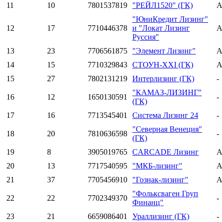
11
10
7801537819
"РЕЙЛ1520" (ГК)
A
"ЮниКредит Лизинг"
12
17
7710446378
и "Локат Лизинг
A
Руссия"
13
23
7706561875
"Элемент Лизинг"
A
14
15
7710329843
СТОУН-XXI (ГК)
A
15
27
7802131219
Интерлизинг (ГК)
-
"КАМАЗ-ЛИЗИНГ"
16
12
1650130591
-
(ГК)
17
16
7713545401
Система Лизинг 24
-
"Северная Венеция"
18
20
7810636598
-
(ГК)
19
8
3905019765
CARCADE Лизинг
A
20
13
7717540595
"МКБ-лизинг"
A
21
37
7705456910
"Гознак-лизинг"
A
"Фольксваген Груп
22
22
7702349370
-
Финанц"
23
21
6659086401
Ураллизинг (ГК)
-