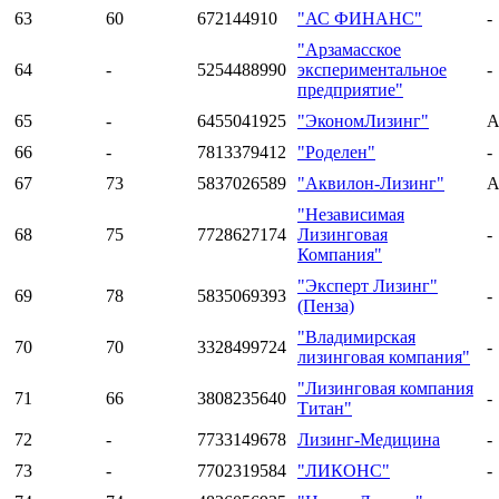
63
60
672144910
"АС ФИНАНС"
-
"Арзамасское
64
-
5254488990
экспериментальное
-
предприятие"
65
-
6455041925
"ЭкономЛизинг"
A
66
-
7813379412
"Роделен"
-
67
73
5837026589
"Аквилон-Лизинг"
A
"Независимая
68
75
7728627174
Лизинговая
-
Компания"
"Эксперт Лизинг"
69
78
5835069393
-
(Пенза)
"Владимирская
70
70
3328499724
-
лизинговая компания"
"Лизинговая компания
71
66
3808235640
-
Титан"
72
-
7733149678
Лизинг-Медицина
-
73
-
7702319584
"ЛИКОНС"
-