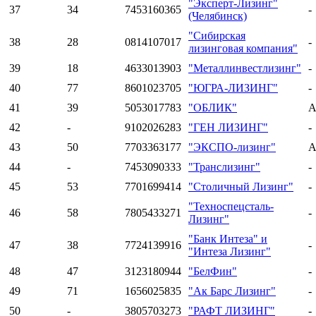
"Эксперт-Лизинг"
37
34
7453160365
-
(Челябинск)
"Сибирская
38
28
0814107017
-
лизинговая компания"
39
18
4633013903
"Металлинвестлизинг"
-
40
77
8601023705
"ЮГРА-ЛИЗИНГ"
-
41
39
5053017783
"ОБЛИК"
A
42
-
9102026283
"ГЕН ЛИЗИНГ"
-
43
50
7703363177
"ЭКСПО-лизинг"
A
44
-
7453090333
"Транслизинг"
-
45
53
7701699414
"Столичный Лизинг"
-
"Техноспецсталь-
46
58
7805433271
-
Лизинг"
"Банк Интеза" и
47
38
7724139916
-
"Интеза Лизинг"
48
47
3123180944
"БелФин"
-
49
71
1656025835
"Ак Барс Лизинг"
-
50
-
3805703273
"РАФТ ЛИЗИНГ"
-