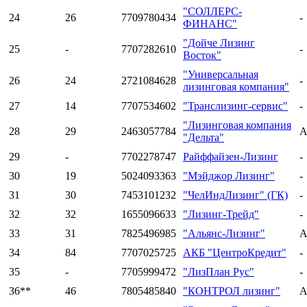
"СОЛЛЕРС-
24
26
7709780434
-
ФИНАНС"
"Дойче Лизинг
25
-
7707282610
-
Восток"
"Универсальная
26
24
2721084628
-
лизинговая компания"
27
14
7707534602
"Транслизинг-сервис"
-
"Лизинговая компания
28
29
2463057784
A
"Дельта"
29
-
7702278747
Райффайзен-Лизинг
-
30
19
5024093363
"Мэйджор Лизинг"
-
31
30
7453101232
"ЧелИндЛизинг" (ГК)
-
32
32
1655096633
"Лизинг-Трейд"
-
33
31
7825496985
"Альянс-Лизинг"
A
34
84
7707025725
АКБ "ЦентроКредит"
-
35
-
7705999472
"ЛизПлан Рус"
-
36**
46
7805485840
"КОНТРОЛ лизинг"
A