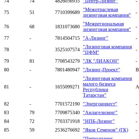
74
74
4826056935
"Центр-Лизинг"
-
"Межотраслевая
75
51
7710399689
-
лизинговая компания"
"Межрегиональная
76
68
1831073680
-
лизинговая компания"
77
-
7814504715
"А-Лизинг"
-
"Лизинговая компания
78
-
3525107574
-
"ЦФМ"
79
81
7708543279
"ЛК "ЛИАКОН"
-
80
-
7801480947
"Лизинг-Проект"
В
"Лизинговая компания
малого бизнеса
81
-
1655099271
A
Республики
Татарстан"
82
-
7701572190
"Энергоинвест"
-
83
79
7709875340
"Анлагелизинг"
-
84
72
7703371918
"НПБ-Лизинг"
-
85
59
2536276692
"Яков Семенов" (ГК)
-
"Петролизинг-