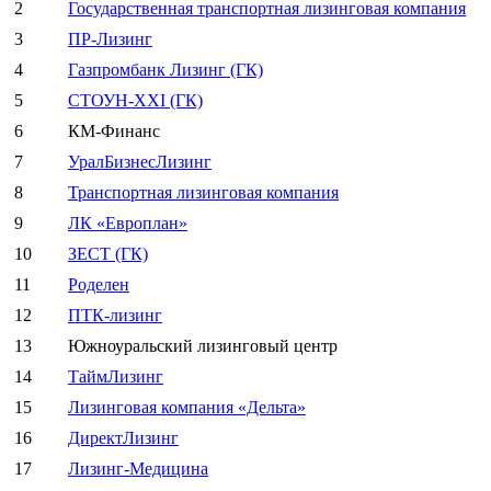
2
Государственная транспортная лизинговая компания
3
ПР-Лизинг
4
Газпромбанк Лизинг (ГК)
5
СТОУН-XXI (ГК)
6
КМ-Финанс
7
УралБизнесЛизинг
8
Транспортная лизинговая компания
9
ЛК «Европлан»
10
ЗЕСТ (ГК)
11
Роделен
12
ПТК-лизинг
13
Южноуральский лизинговый центр
14
ТаймЛизинг
15
Лизинговая компания «Дельта»
16
ДиректЛизинг
17
Лизинг-Медицина