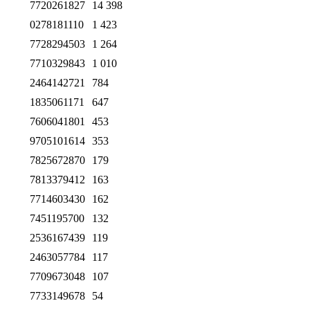
7720261827
14 398
0278181110
1 423
7728294503
1 264
7710329843
1 010
2464142721
784
1835061171
647
7606041801
453
9705101614
353
7825672870
179
7813379412
163
7714603430
162
7451195700
132
2536167439
119
2463057784
117
7709673048
107
7733149678
54