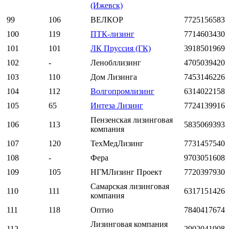
(Ижевск)
99
106
ВЕЛКОР
7725156583
100
119
ПТК-лизинг
7714603430
101
101
ЛК Пруссия (ГК)
3918501969
102
-
Ленобллизинг
4705039420
103
110
Дом Лизинга
7453146226
104
112
Волгопромлизинг
6314022158
105
65
Интеза Лизинг
7724139916
Пензенская лизинговая
106
113
5835069393
компания
107
120
ТехМедЛизинг
7731457540
108
-
Фера
9703051608
109
105
НГМЛизинг Проект
7720397930
Самарская лизинговая
110
111
6317151426
компания
111
118
Оптио
7840417674
Лизинговая компания
112
-
2902041908