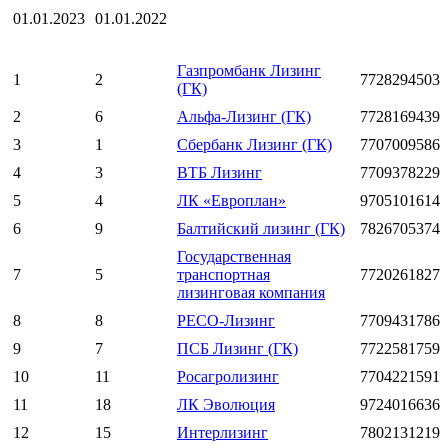
01.01.2023
01.01.2022
Газпромбанк Лизинг
1
2
7728294503
(ГК)
2
6
Альфа-Лизинг (ГК)
7728169439
3
1
Сбербанк Лизинг (ГК)
7707009586
4
3
ВТБ Лизинг
7709378229
5
4
ЛК «Европлан»
9705101614
6
9
Балтийский лизинг (ГК)
7826705374
Государственная
7
5
транспортная
7720261827
лизинговая компания
8
8
РЕСО-Лизинг
7709431786
9
7
ПСБ Лизинг (ГК)
7722581759
10
11
Росагролизинг
7704221591
11
18
ЛК Эволюция
9724016636
12
15
Интерлизинг
7802131219