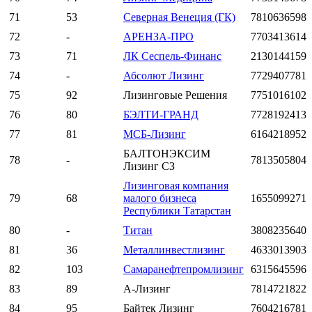
71
53
Северная Венеция (ГК)
7810636598
72
-
АРЕНЗА-ПРО
7703413614
73
71
ЛК Сеспель-Финанс
2130144159
74
-
Абсолют Лизинг
7729407781
75
92
Лизинговые Решения
7751016102
76
80
БЭЛТИ-ГРАНД
7728192413
77
81
МСБ-Лизинг
6164218952
БАЛТОНЭКСИМ
78
-
7813505804
Лизинг СЗ
Лизинговая компания
79
68
малого бизнеса
1655099271
Республики Татарстан
80
-
Титан
3808235640
81
36
Металлинвестлизинг
4633013903
82
103
Самаранефтепромлизинг
6315645596
83
89
А-Лизинг
7814721822
84
95
Байтек Лизинг
7604216781