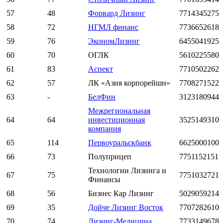
57
48
Форвард Лизинг
7714345275
58
72
НГМЛ финанс
7736652618
59
76
ЭкономЛизинг
6455041925
60
70
ОГЛК
5610225580
61
83
Аспект
7710502262
62
57
ЛК «Азия корпорейшн»
7708271522
63
-
БелФин
3123180944
Межрегиональная
64
64
инвестиционная
3525149310
компания
65
114
Первоуральскбанк
6625000100
66
73
Полуприцеп
7751152151
Технологии Лизинга и
67
75
7751032721
Финансы
68
56
Бизнес Кар Лизинг
5029059214
69
35
Дойче Лизинг Восток
7707282610
70
74
Лизинг-Медицина
7733149678