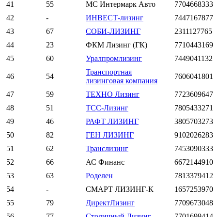
41
55
МС Интермарк Авто
7704668333
42
-
ИНВЕСТ-лизинг
7447167877
43
67
СОБИ-ЛИЗИНГ
2311127765
44
23
ФКМ Лизинг (ГК)
7710443169
45
60
Уралпромлизинг
7449041132
Транспортная
46
54
7606041801
лизинговая компания
47
59
ТЕХНО Лизинг
7723609647
48
51
ТСС-Лизинг
7805433271
49
46
РАФТ ЛИЗИНГ
3805703273
50
82
ГЕН ЛИЗИНГ
9102026283
51
62
Транслизинг
7453090333
52
66
АС Финанс
6672144910
53
63
Роделен
7813379412
54
-
СМАРТ ЛИЗИНГ-К
1657253970
55
79
ДиректЛизинг
7709673048
56
77
Столичный Лизинг
7701699414