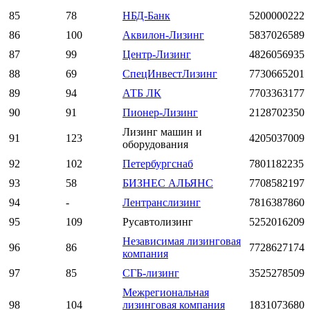
85
78
НБД-Банк
5200000222
86
100
Аквилон-Лизинг
5837026589
87
99
Центр-Лизинг
4826056935
88
69
СпецИнвестЛизинг
7730665201
89
94
АТБ ЛК
7703363177
90
91
Пионер-Лизинг
2128702350
Лизинг машин и
91
123
4205037009
оборудования
92
102
Петербургснаб
7801182235
93
58
БИЗНЕС АЛЬЯНС
7708582197
94
-
Лентранслизинг
7816387860
95
109
Русавтолизинг
5252016209
Независимая лизинговая
96
86
7728627174
компания
97
85
СГБ-лизинг
3525278509
Межрегиональная
98
104
лизинговая компания
1831073680