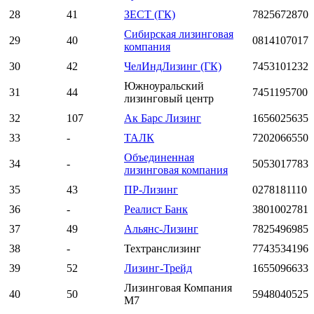
28
41
ЗЕСТ (ГК)
7825672870
Сибирская лизинговая
29
40
0814107017
компания
30
42
ЧелИндЛизинг (ГК)
7453101232
Южноуральский
31
44
7451195700
лизинговый центр
32
107
Ак Барс Лизинг
1656025635
33
-
ТАЛК
7202066550
Объединенная
34
-
5053017783
лизинговая компания
35
43
ПР-Лизинг
0278181110
36
-
Реалист Банк
3801002781
37
49
Альянс-Лизинг
7825496985
38
-
Техтранслизинг
7743534196
39
52
Лизинг-Трейд
1655096633
Лизинговая Компания
40
50
5948040525
М7