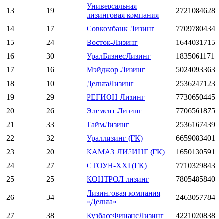
Универсальная
13
19
2721084628
лизинговая компания
14
17
Совкомбанк Лизинг
7709780434
15
24
Восток-Лизинг
1644031715
16
30
УралБизнесЛизинг
1835061171
17
16
Мэйджор Лизинг
5024093363
18
10
ДельтаЛизинг
2536247123
19
29
РЕГИОН Лизинг
7730650445
20
26
Элемент Лизинг
7706561875
21
33
ТаймЛизинг
2536167439
22
32
Ураллизинг (ГК)
6659083401
23
20
КАМАЗ-ЛИЗИНГ (ГК)
1650130591
24
27
СТОУН-XXI (ГК)
7710329843
25
25
КОНТРОЛ лизинг
7805485840
Лизинговая компания
26
34
2463057784
«Дельта»
27
38
КузбассФинансЛизинг
4221020838