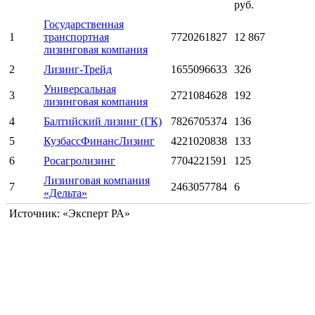
руб.
Государственная
1
транспортная
7720261827
12 867
лизинговая компания
2
Лизинг-Трейд
1655096633
326
Универсальная
3
2721084628
192
лизинговая компания
4
Балтийский лизинг (ГК)
7826705374
136
5
КузбассФинансЛизинг
4221020838
133
6
Росагролизинг
7704221591
125
Лизинговая компания
7
2463057784
6
«Дельта»
Источник: «Эксперт РА»