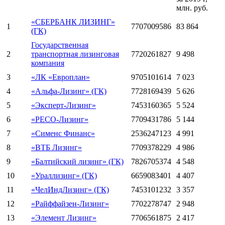
млн. руб.
«СБЕРБАНК ЛИЗИНГ»
1
7707009586
83 864
(ГК)
Государственная
2
транспортная лизинговая
7720261827
9 498
компания
3
«ЛК «Европлан»
9705101614
7 023
4
«Альфа-Лизинг» (ГК)
7728169439
5 626
5
«Эксперт-Лизинг»
7453160365
5 524
6
«РЕСО-Лизинг»
7709431786
5 144
7
«Сименс Финанс»
2536247123
4 991
8
«ВТБ Лизинг»
7709378229
4 986
9
«Балтийский лизинг» (ГК)
7826705374
4 548
10
«Ураллизинг» (ГК)
6659083401
4 407
11
«ЧелИндЛизинг» (ГК)
7453101232
3 357
12
«Райффайзен-Лизинг»
7702278747
2 948
13
«Элемент Лизинг»
7706561875
2 417