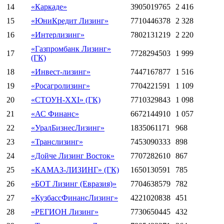
14
«Каркаде»
3905019765
2 416
15
«ЮниКредит Лизинг»
7710446378
2 328
16
«Интерлизинг»
7802131219
2 220
«Газпромбанк Лизинг»
17
7728294503
1 999
(ГК)
18
«Инвест-лизинг»
7447167877
1 516
19
«Росагролизинг»
7704221591
1 109
20
«СТОУН-XXI» (ГК)
7710329843
1 098
21
«АС Финанс»
6672144910
1 057
22
«УралБизнесЛизинг»
1835061171
968
23
«Транслизинг»
7453090333
898
24
«Дойче Лизинг Восток»
7707282610
867
25
«КАМАЗ-ЛИЗИНГ» (ГК)
1650130591
785
26
«БОТ Лизинг (Евразия)»
7704638579
782
27
«КузбассФинансЛизинг»
4221020838
451
28
«РЕГИОН Лизинг»
7730650445
432