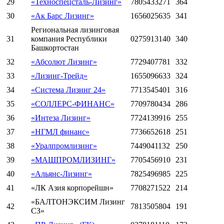
29
«Техноспецсталь-Лизинг»
7805433271
364
30
«Ак Барс Лизинг»
1656025635
341
Региональная лизинговая
31
компания Республики
0275913140
340
Башкортостан
32
«Абсолют Лизинг»
7729407781
332
33
«Лизинг-Трейд»
1655096633
324
34
«Система Лизинг 24»
7713545401
316
35
«СОЛЛЕРС-ФИНАНС»
7709780434
286
36
«Интеза Лизинг»
7724139916
255
37
«НГМЛ финанс»
7736652618
251
38
«Уралпромлизинг»
7449041132
250
39
«МАШПРОМЛИЗИНГ»
7705456910
231
40
«Альянс-Лизинг»
7825496985
225
41
«ЛК Азия корпорейшн»
7708271522
214
«БАЛТОНЭКСИМ Лизинг
42
7813505804
191
СЗ»