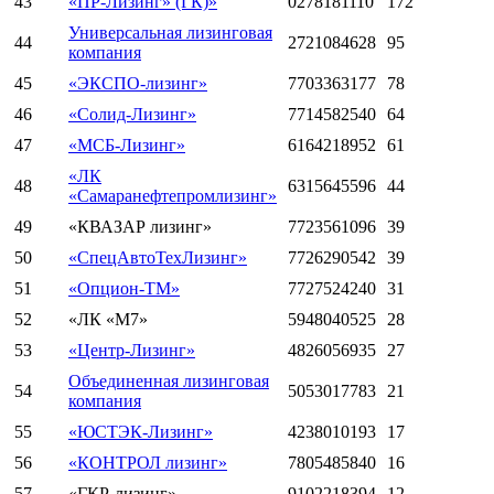
43
«ПР-Лизинг» (ГК)»
0278181110
172
Универсальная лизинговая
44
2721084628
95
компания
45
«ЭКСПО-лизинг»
7703363177
78
46
«Солид-Лизинг»
7714582540
64
47
«МСБ-Лизинг»
6164218952
61
«ЛК
48
6315645596
44
«Самаранефтепромлизинг»
49
«КВАЗАР лизинг»
7723561096
39
50
«СпецАвтоТехЛизинг»
7726290542
39
51
«Опцион-ТМ»
7727524240
31
52
«ЛК «М7»
5948040525
28
53
«Центр-Лизинг»
4826056935
27
Объединенная лизинговая
54
5053017783
21
компания
55
«ЮСТЭК-Лизинг»
4238010193
17
56
«КОНТРОЛ лизинг»
7805485840
16
57
«ГКР-лизинг»
9102218394
12