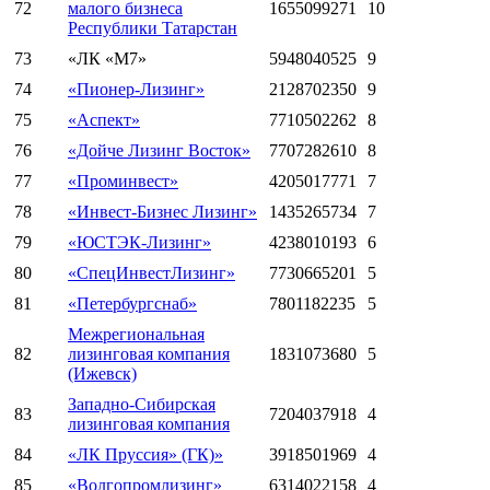
72
малого бизнеса
1655099271
10
Республики Татарстан
73
«ЛК «М7»
5948040525
9
74
«Пионер-Лизинг»
2128702350
9
75
«Аспект»
7710502262
8
76
«Дойче Лизинг Восток»
7707282610
8
77
«Проминвест»
4205017771
7
78
«Инвест-Бизнес Лизинг»
1435265734
7
79
«ЮСТЭК-Лизинг»
4238010193
6
80
«СпецИнвестЛизинг»
7730665201
5
81
«Петербургснаб»
7801182235
5
Межрегиональная
82
лизинговая компания
1831073680
5
(Ижевск)
Западно-Сибирская
83
7204037918
4
лизинговая компания
84
«ЛК Пруссия» (ГК)»
3918501969
4
85
«Волгопромлизинг»
6314022158
4