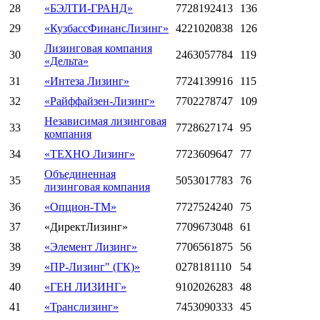
28
«БЭЛТИ-ГРАНД»
7728192413
136
29
«КузбассФинансЛизинг»
4221020838
126
Лизинговая компания
30
2463057784
119
«Дельта»
31
«Интеза Лизинг»
7724139916
115
32
«Райффайзен-Лизинг»
7702278747
109
Независимая лизинговая
33
7728627174
95
компания
34
«ТЕХНО Лизинг»
7723609647
77
Объединенная
35
5053017783
76
лизинговая компания
36
«Опцион-ТМ»
7727524240
75
37
«ДиректЛизинг»
7709673048
61
38
«Элемент Лизинг»
7706561875
56
39
«ПР-Лизинг" (ГК)»
0278181110
54
40
«ГЕН ЛИЗИНГ»
9102026283
48
41
«Транслизинг»
7453090333
45