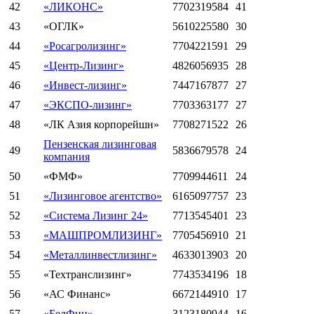
42
«ЛИКОНС»
7702319584
41
43
«ОГЛК»
5610225580
30
44
«Росагролизинг»
7704221591
29
45
«Центр-Лизинг»
4826056935
28
46
«Инвест-лизинг»
7447167877
27
47
«ЭКСПО-лизинг»
7703363177
27
48
«ЛК Азия корпорейшн»
7708271522
26
Пензенская лизинговая
49
5836679578
24
компания
50
«ФМФ»
7709944611
24
51
«Лизинговое агентство»
6165097757
23
52
«Система Лизинг 24»
7713545401
23
53
«МАШПРОМЛИЗИНГ»
7705456910
21
54
«Металлинвестлизинг»
4633013903
20
55
«Техтранслизинг»
7743534196
18
56
«АС Финанс»
6672144910
17
57
«БелФин»
3123180944
16