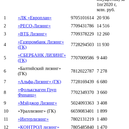
1пг2020 г,
млн. руб.
1
«ЛК «Европлан»
9705101614
20 936
2
«РЕСО-Лизинг»
7709431786
14 516
3
«ВТБ Лизинг»
7709378229
12 260
«Газпромбанк Лизинг»
4
7728294503
11 930
(ГК)
«СБЕРБАНК ЛИЗИНГ»
5
7707009586
9 440
(ГК)
«Балтийский лизинг»
6
7812022787
7 278
(ГК)
7
«Альфа-Лизинг» (ГК)
7728169439
6 680
«Фольксваген Груп
8
7702349370
3 660
Финанц»
9
«Мэйджор Лизинг»
5024093363
3 408
10
«Ураллизинг» (ГК)
6659083401
1 899
11
«Интерлизинг»
7802131219
1 480
12
«КОНТРОЛ лизинг»
7805485840
1 470