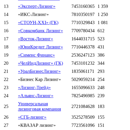
13
«Эксперт-Лизинг»
7453160365
1 359
14
«ИКС-Лизинг»
7810350197
1 250
15
«СТОУН-XXI» (ГК)
7710329843
1 081
16
«Совкомбанк Лизинг»
7709780434
612
17
«Восток-Лизинг»
1644031715
523
18
«ЮниКредит Лизинг»
7710446378
431
19
«Сименс Финанс»
2536247123
386
20
«ЧелИндЛизинг» (ГК)
7453101232
344
21
«УралБизнесЛизинг»
1835061171
293
22
«Бизнес Кар Лизинг»
5029059214
254
23
«Лизинг-Трейд»
1655096633
248
24
«Альянс-Лизинг»
7825496985
239
Универсальная
25
2721084628
183
лизинговая компания
26
«СГБ-лизинг»
3525278509
155
27
«КВАЗАР лизинг»
7723561096
151