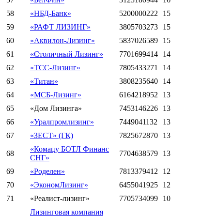
58
«НБД-Банк»
5200000222
15
59
«РАФТ ЛИЗИНГ»
3805703273
15
60
«Аквилон-Лизинг»
5837026589
15
61
«Столичный Лизинг»
7701699414
14
62
«ТСС-Лизинг»
7805433271
14
63
«Титан»
3808235640
14
64
«МСБ-Лизинг»
6164218952
13
65
«Дом Лизинга»
7453146226
13
66
«Уралпромлизинг»
7449041132
13
67
«ЗЕСТ» (ГК)
7825672870
13
«Комацу БОТЛ Финанс
68
7704638579
13
СНГ»
69
«Роделен»
7813379412
12
70
«ЭкономЛизинг»
6455041925
12
71
«Реалист-лизинг»
7705734099
10
Лизинговая компания