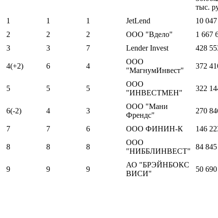
тыс. р
1
1
1
JetLend
10 047
2
2
2
ООО "Вдело"
1 667 
3
3
7
Lender Invest
428 55
ООО
4(+2)
6
4
372 41
"МагнумИнвест"
ООО
5
5
5
322 14
"ИНВЕСТМЕН"
ООО "Мани
6(-2)
4
3
270 84
Френдс"
7
7
6
ООО ФИНИН-К
146 22
ООО
8
8
8
84 845
"НИББЛИНВЕСТ"
АО "БРЭЙНБОКС
9
9
9
50 690
ВИСИ"