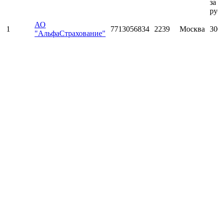
за
ру
АО
1
7713056834
2239
Москва
30
"АльфаСтрахование"