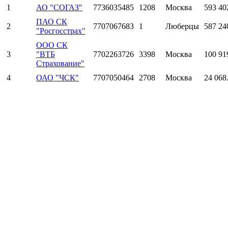
1
АО "СОГАЗ"
7736035485
1208
Москва
593 40
ПАО СК
2
7707067683
1
Люберцы
587 24
"Росгосстрах"
ООО СК
3
"ВТБ
7702263726
3398
Москва
100 91
Страхование"
4
ОАО "ЧСК"
7707050464
2708
Москва
24 068