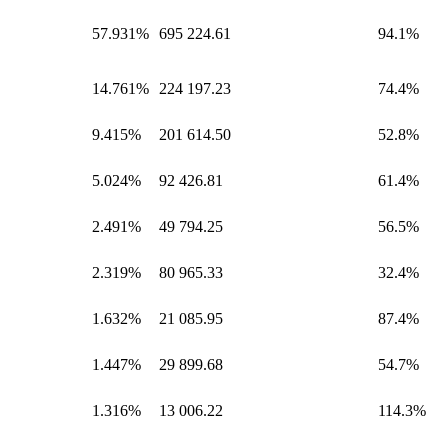
57.931%
695 224.61
94.1%
14.761%
224 197.23
74.4%
9.415%
201 614.50
52.8%
5.024%
92 426.81
61.4%
2.491%
49 794.25
56.5%
2.319%
80 965.33
32.4%
1.632%
21 085.95
87.4%
1.447%
29 899.68
54.7%
1.316%
13 006.22
114.3%