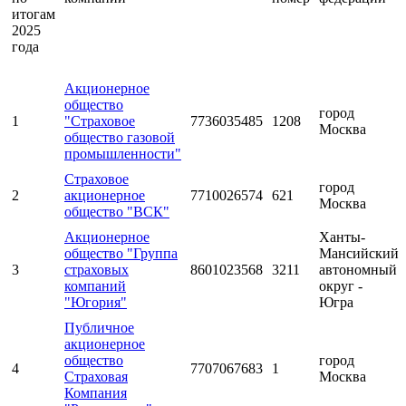
итогам
2025
года
Акционерное
общество
город
1
"Страховое
7736035485
1208
Москва
общество газовой
промышленности"
Страховое
город
2
акционерное
7710026574
621
Москва
общество "ВСК"
Акционерное
Ханты-
общество "Группа
Мансийский
3
страховых
8601023568
3211
автономный
компаний
округ -
"Югория"
Югра
Публичное
акционерное
общество
город
4
7707067683
1
Страховая
Москва
Компания