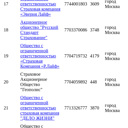
город
17
ответственностью
7744001803
3609
Москва
Страховая компания
«Эверия Лайф»
Акционерное
общество "Русский
город
18
7703370086
3748
Стандарт
Москва
Страхование"
Общество с
ограниченной
город
19
ответственностью
7704719732
4179
Москва
«Страховая
Компания «Р.Лайф»
Страховое
Акционерное
город
20
7704059892
448
Общество
Москва
"Геополис"
Общество с
ограниченной
город
21
ответственностью
7713326777
3870
Москва
страховая компания
"ДЕЛО ЖИЗНИ"
Общество с