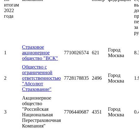
итогам
вы
2022
до
года
п
пе
за
ру
Страховое
Город
1
акционерное
7710026574
621
8.
Москва
общество "ВСК"
Общество с
ограниченной
Город
2
ответственностью
7728178835
2496
1.
Москва
"Абсолют
Страхование"
Акционерное
общество
"Российская
Город
3
7706440687
4351
0.
Национальная
Москва
Перестраховочная
Компания"