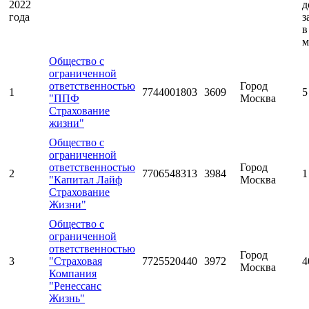
2022
д
года
з
в
м
Общество с
ограниченной
ответственностью
Город
1
7744001803
3609
5
"ППФ
Москва
Страхование
жизни"
Общество с
ограниченной
ответственностью
Город
2
7706548313
3984
1
"Капитал Лайф
Москва
Страхование
Жизни"
Общество с
ограниченной
ответственностью
Город
3
"Страховая
7725520440
3972
4
Москва
Компания
"Ренессанс
Жизнь"