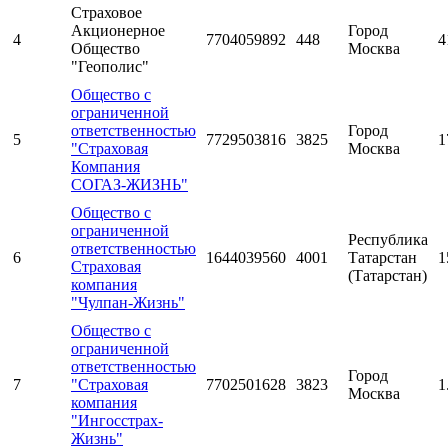
Страховое
Акционерное
Город
4
7704059892
448
4
Общество
Москва
"Геополис"
Общество с
ограниченной
ответственностью
Город
5
7729503816
3825
1
"Страховая
Москва
Компания
СОГАЗ-ЖИЗНЬ"
Общество с
ограниченной
Республика
ответственностью
6
1644039560
4001
Татарстан
1
Страховая
(Татарстан)
компания
"Чулпан-Жизнь"
Общество с
ограниченной
ответственностью
Город
7
"Страховая
7702501628
3823
1
Москва
компания
"Ингосстрах-
Жизнь"