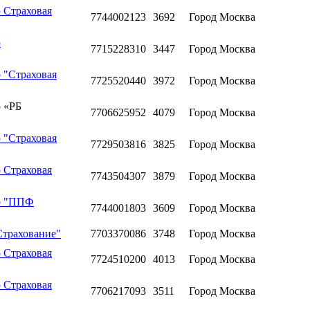
 Страховая
7744002123
3692
Город Москва
ю
7715228310
3447
Город Москва
 "Страховая
7725520440
3972
Город Москва
 «РБ
7706625952
4079
Город Москва
 "Страховая
7729503816
3825
Город Москва
 Страховая
7743504307
3879
Город Москва
ью "ППФ
7744001803
3609
Город Москва
Страхование"
7703370086
3748
Город Москва
 Страховая
7724510200
4013
Город Москва
 Страховая
7706217093
3511
Город Москва