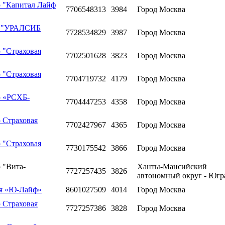
ю "Капитал Лайф
7706548313
3984
Город Москва
я "УРАЛСИБ
7728534829
3987
Город Москва
 "Страховая
7702501628
3823
Город Москва
 "Страховая
7704719732
4179
Город Москва
ю «РСХБ-
7704447253
4358
Город Москва
 Страховая
7702427967
4365
Город Москва
 "Страховая
7730175542
3866
Город Москва
 "Вита-
Ханты-Мансийский
7727257435
3826
автономный округ - Югр
ия «Ю-Лайф»
8601027509
4014
Город Москва
 Страховая
7727257386
3828
Город Москва