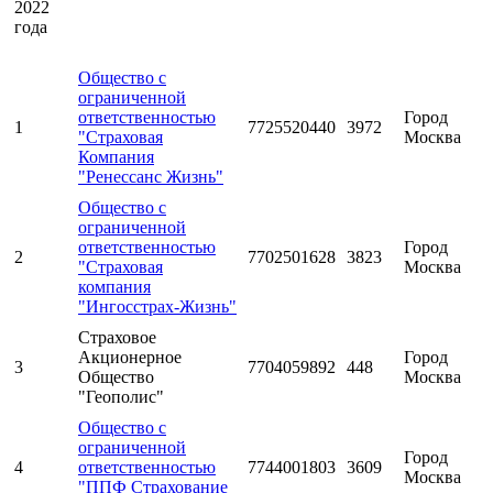
2022
года
Общество с
ограниченной
ответственностью
Город
1
7725520440
3972
"Страховая
Москва
Компания
"Ренессанс Жизнь"
Общество с
ограниченной
ответственностью
Город
2
7702501628
3823
"Страховая
Москва
компания
"Ингосстрах-Жизнь"
Страховое
Акционерное
Город
3
7704059892
448
Общество
Москва
"Геополис"
Общество с
ограниченной
Город
4
ответственностью
7744001803
3609
Москва
"ППФ Страхование