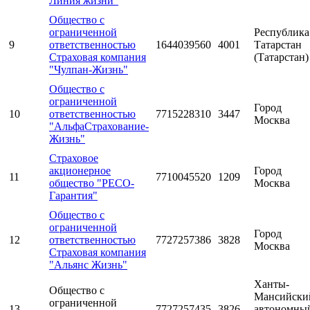
Линия жизни"
Общество с
ограниченной
Республика
9
ответственностью
1644039560
4001
Татарстан
Страховая компания
(Татарстан)
"Чулпан-Жизнь"
Общество с
ограниченной
Город
10
ответственностью
7715228310
3447
Москва
"АльфаСтрахование-
Жизнь"
Страховое
акционерное
Город
11
7710045520
1209
общество "РЕСО-
Москва
Гарантия"
Общество с
ограниченной
Город
12
ответственностью
7727257386
3828
Москва
Страховая компания
"Альянс Жизнь"
Ханты-
Общество с
Мансийски
ограниченной
13
7727257435
3826
автономны