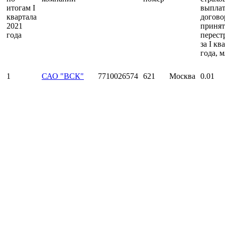
итогам I
выплат
квартала
догово
2021
приня
года
перест
за I кв
года, м
1
САО "ВСК"
7710026574
621
Москва
0.01