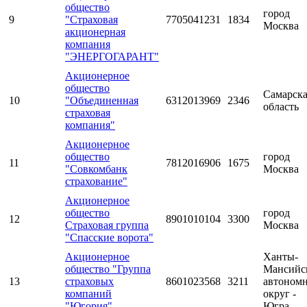
общество
город
9
"Страховая
7705041231
1834
Москва
акционерная
компания
"ЭНЕРГОГАРАНТ"
Акционерное
общество
Самарска
10
"Объединенная
6312013969
2346
область
страховая
компания"
Акционерное
общество
город
11
7812016906
1675
"Совкомбанк
Москва
страхование"
Акционерное
общество
город
12
8901010104
3300
Страховая группа
Москва
"Спасские ворота"
Акционерное
Ханты-
общество "Группа
Мансийс
13
страховых
8601023568
3211
автоном
компаний
округ -
"Югория"
Югра