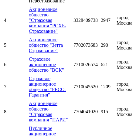
Перестрахование"
Акционерное
общество
город
4
"Страховая
3328409738
2947
Москва
компания "РСХБ-
Страхование"
Акционерное
город
5
общество "Зетта
7702073683
290
Москва
Страхование"
Страховое
город
6
акционерное
7710026574
621
Москва
общество "ВСК"
Страховое
акционерное
город
7
7710045520
1209
общество "РЕСО-
Москва
Гарантия"
Акционерное
общество
город
8
7704041020
915
"Страховая
Москва
компания "ПАРИ"
Публичное
акционерное