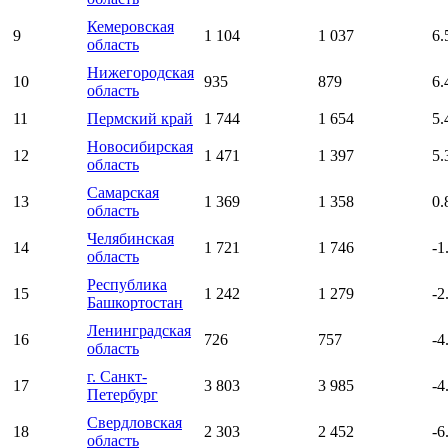
Кемеровская
9
1 104
1 037
6.
область
Нижегородская
10
935
879
6.
область
11
Пермский край
1 744
1 654
5.
Новосибирская
12
1 471
1 397
5.
область
Самарская
13
1 369
1 358
0.
область
Челябинская
14
1 721
1 746
-1
область
Республика
15
1 242
1 279
-2
Башкортостан
Ленинградская
16
726
757
-4
область
г. Санкт-
17
3 803
3 985
-4
Петербург
Свердловская
18
2 303
2 452
-6
область