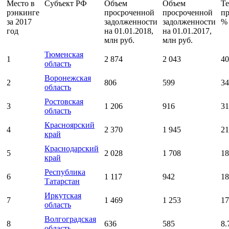
Место в
Субъект РФ
Объем
Объем
Т
рэнкинге
просроченной
просроченной
пр
за 2017
задолженности
задолженности
%
год
на 01.01.2018,
на 01.01.2017,
млн руб.
млн руб.
Тюменская
1
2 874
2 043
40
область
Воронежская
2
806
599
34
область
Ростовская
3
1 206
916
31
область
Красноярский
4
2 370
1 945
21
край
Краснодарский
5
2 028
1 708
18
край
Республика
6
1 117
942
18
Татарстан
Иркутская
7
1 469
1 253
17
область
Волгоградская
8
636
585
8.
область