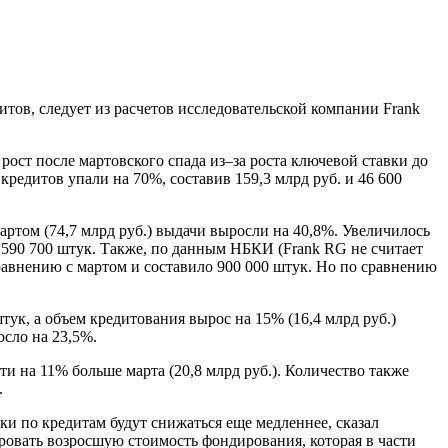
дитов, следует из расчетов исследовательской компании Frank
рост после мартовского спада из–за роста ключевой ставки до
 кредитов упали на 70%, составив 159,3 млрд руб. и 46 600
ртом (74,7 млрд руб.) выдачи выросли на 40,8%. Увеличилось
о 590 700 штук. Также, по данным НБКИ (Frank RG не считает
сравнению с мартом и составило 900 000 штук. Но по сравнению
тук, а объем кредитования вырос на 15% (16,4 млрд руб.)
осло на 23,5%.
и на 11% больше марта (20,8 млрд руб.). Количество также
.
ки по кредитам будут снижаться еще медленнее, сказал
ровать возросшую стоимость фондирования, которая в части