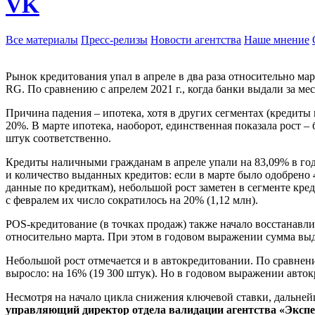
VK
Все материалы
Пресс-релизы
Новости агентства
Наше мнение
Рынок кредитования упал в апреле в два раза относительно март
RG. По сравнению с апрелем 2021 г., когда банки выдали за меся
Причина падения – ипотека, хотя в других сегментах (кредиты
20%. В марте ипотека, наоборот, единственная показала рост – 
штук соответственно.
Кредиты наличными гражданам в апреле упали на 83,09% в годо
и количество выданных кредитов: если в марте было одобрено 
данные по кредиткам), небольшой рост заметен в сегменте кре
с февралем их число сократилось на 20% (1,12 млн).
POS-кредитование (в точках продаж) также начало восстанавлив
относительно марта. При этом в годовом выражении сумма выда
Небольшой рост отмечается и в автокредитовании. По сравнению
выросло: на 16% (19 300 штук). Но в годовом выражении авток
Несмотря на начало цикла снижения ключевой ставки, дальнейш
управляющий директор отдела валидации агентства «Эксп