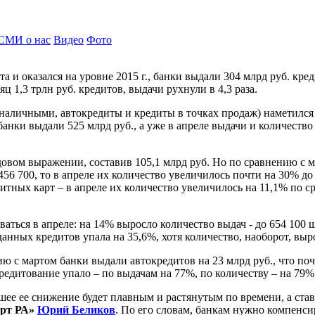
СМИ о нас
Видео
Фото
а и оказался на уровне 2015 г., банки выдали 304 млрд руб. кре
ц 1,3 трлн руб. кредитов, выдачи рухнули в 4,3 раза.
 наличными, автокредиты и кредиты в точках продаж) наметился 
банки выдали 525 млрд руб., а уже в апреле выдачи и количество
вом выражении, составив 105,1 млрд руб. Но по сравнению с ма
456 700, то в апреле их количество увеличилось почти на 30% д
дитных карт – в апреле их количество увеличилось на 11,1% по 
аться в апреле: на 14% выросло количество выдач - до 654 100 ш
нных кредитов упала на 35,6%, хотя количество, наоборот, выр
 с мартом банки выдали автокредитов на 23 млрд руб., что почт
редитование упало – по выдачам на 77%, по количеству – на 79%
ее ее снижение будет плавным и растянутым по времени, а став
ерт РА»
Юрий Беликов
. По его словам, банкам нужно компенси