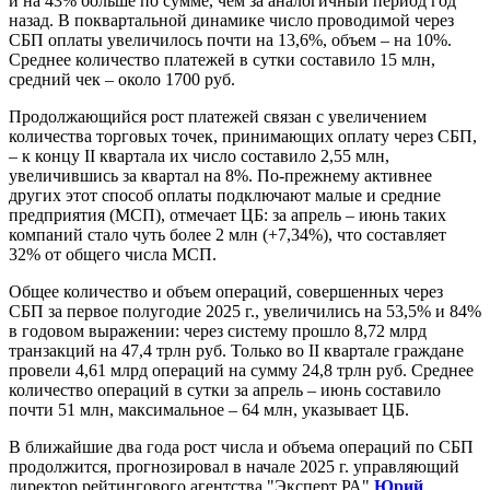
и на 43% больше по сумме, чем за аналогичный период год
назад. В поквартальной динамике число проводимой через
СБП оплаты увеличилось почти на 13,6%, объем – на 10%.
Среднее количество платежей в сутки составило 15 млн,
средний чек – около 1700 руб.
Продолжающийся рост платежей связан с увеличением
количества торговых точек, принимающих оплату через СБП,
– к концу II квартала их число составило 2,55 млн,
увеличившись за квартал на 8%. По-прежнему активнее
других этот способ оплаты подключают малые и средние
предприятия (МСП), отмечает ЦБ: за апрель – июнь таких
компаний стало чуть более 2 млн (+7,34%), что составляет
32% от общего числа МСП.
Общее количество и объем операций, совершенных через
СБП за первое полугодие 2025 г., увеличились на 53,5% и 84%
в годовом выражении: через систему прошло 8,72 млрд
транзакций на 47,4 трлн руб. Только во II квартале граждане
провели 4,61 млрд операций на сумму 24,8 трлн руб. Среднее
количество операций в сутки за апрель – июнь составило
почти 51 млн, максимальное – 64 млн, указывает ЦБ.
В ближайшие два года рост числа и объема операций по СБП
продолжится, прогнозировал в начале 2025 г. управляющий
директор рейтингового агентства "Эксперт РА"
Юрий