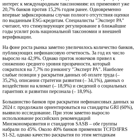
интерес к международным таксономиям: их применяют уже
20,7% банков против 15,2% годом ранее. Одновременно
впервые зафиксированы случаи полного отсутствия оценки
по выданным ESG-кредитам. Специалисты "Эксперт РА"
считают, что стимулирующее регулирование в ближайшие
годы усилит роль национальной таксономии и внешней
верификации.
На фоне роста рынка заметно увеличилось количество банков,
публикующих нефинансовую отчетность. За год их число
выросло на 42,9%. Однако приток новичков привел к
снижению среднего уровня прозрачности, который
сократился на 7,7% по рэнкингу "Эксперт РА". Наиболее
слабые позиции у раскрытия данных об оплате труда (–
35,2%), описании стратегии развития (– 34,1%), данных о
воздействии на климат (– 18,9%) и сведений о социальных
гарантиях и развитии персонала (– 18,9%).
Большинство банков при раскрытии нефинансовых данных за
2024 г. продолжали ориентироваться на стандарты GRI (60%),
выявило исследование. При этом заметно выросло
использование российских рекомендаций
Минэкономразвития и стандартов SASB – обе группы
набрали по 45%. Около 40% банков применяли TCFD/IFRS
S1-S2, однако качество раскрытия по этим методикам