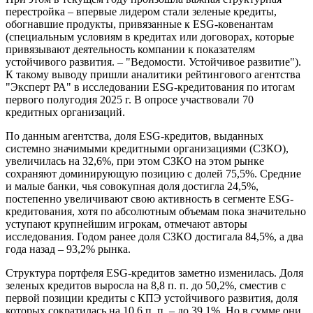
перестройка – впервые лидером стали зеленые кредиты,
обогнавшие продукты, привязанные к ESG-ковенантам
(специальным условиям в кредитах или договорах, которые
привязывают деятельность компании к показателям
устойчивого развития. – "Ведомости. Устойчивое развитие").
К такому выводу пришли аналитики рейтингового агентства
"Эксперт РА" в исследовании ESG-кредитования по итогам
первого полугодия 2025 г. В опросе участвовали 70
кредитных организаций.
По данным агентства, доля ESG-кредитов, выданных
системно значимыми кредитными организациями (СЗКО),
увеличилась на 32,6%, при этом СЗКО на этом рынке
сохраняют доминирующую позицию с долей 75,5%. Средние
и малые банки, чья совокупная доля достигла 24,5%,
постепенно увеличивают свою активность в сегменте ESG-
кредитования, хотя по абсолютным объемам пока значительно
уступают крупнейшим игрокам, отмечают авторы
исследования. Годом ранее доля СЗКО достигала 84,5%, а два
года назад – 93,2% рынка.
Структура портфеля ESG-кредитов заметно изменилась. Доля
зеленых кредитов выросла на 8,8 п. п. до 50,2%, сместив с
первой позиции кредиты с КПЭ устойчивого развития, доля
которых сократилась на 10,6 п. п. – до 39,1%. Но в сумме они