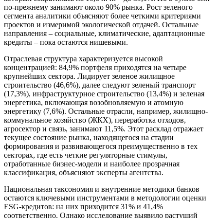
по-прежнему занимают около 90% рынка. Рост зеленого
сегмента аналитики объясняют более четкими критериями
проектов и измеримой экологической отдачей. Остальные
направления – социальные, климатические, адаптационные
кредиты – пока остаются нишевыми.
Отраслевая структура характеризуется высокой
концентрацией: 84,9% портфеля приходятся на четыре
крупнейших сектора. Лидирует зеленое жилищное
строительство (46,6%), далее следуют зеленый транспорт
(17,3%), инфраструктурное строительство (13,4%) и зеленая
энергетика, включающая возобновляемую и атомную
энергетику (7,6%). Остальные отрасли, например, жилищно-
коммунальное хозяйство (ЖКХ), переработка отходов,
агросектор и связь, занимают 11,5%. Этот расклад отражает
текущее состояние рынка, находящегося на стадии
формирования и развивающегося преимущественно в тех
секторах, где есть четкие регуляторные стимулы,
отработанные бизнес-модели и наиболее прозрачная
классификация, объясняют эксперты агентства.
Национальная таксономия и внутренние методики банков
остаются ключевыми инструментами в методологии оценки
ESG-кредитов: на них приходится 31% и 41,4%
соответственно. Однако исследование выявило растущий