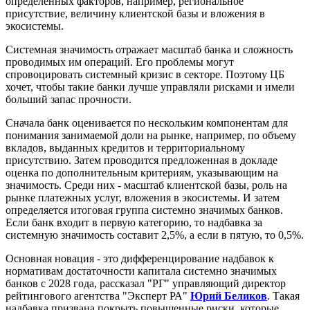
определенных факторов, например, региональное
присутствие, величину клиентской базы и вложения в
экосистемы.
Системная значимость отражает масштаб банка и сложность
проводимых им операций. Его проблемы могут
спровоцировать системный кризис в секторе. Поэтому ЦБ
хочет, чтобы такие банки лучше управляли рисками и имели
больший запас прочности.
Сначала банк оценивается по нескольким компонентам для
понимания занимаемой доли на рынке, например, по объему
вкладов, выданных кредитов и территориальному
присутствию. Затем проводится предложенная в докладе
оценка по дополнительным критериям, указывающим на
значимость. Среди них - масштаб клиентской базы, роль на
рынке платежных услуг, вложения в экосистемы. И затем
определяется итоговая группа системно значимых банков.
Если банк входит в первую категорию, то надбавка за
системную значимость составит 2,5%, а если в пятую, то 0,5%.
Основная новация - это дифференцирование надбавок к
нормативам достаточности капитала системно значимых
банков с 2028 года, рассказал "РГ" управляющий директор
рейтингового агентства "Эксперт РА"
Юрий Беликов
. Такая
надбавка призвана покрыть повышенные риски, которые