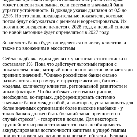
может понести экономика, если системно значимый банк
утратит устойчивость. В докладе указан диапазон от 0,5 до
2,5%. Но это лишь предварительные показатели, которые
потом будут обсуждаться с рынком и корректироваться. Их
поэтапное внедрение начнется с 2028 года, а первый список
по новой методике будет определяться в 2027 году.
Значимость банка будет определяться по числу клиентов, а
также по вложениям в экосистемы
Сейчас надбавка едина для всех участников этого списка и
составляет 1%. Пока что действует льготный период с
показателем ниже, который постепенно восстанавливается до
прежних значений. "Однако российские банки сильно
различаются - по размеру и структуре активов, бизнес-
моделям, количеству клиентов, региональной развитости и
иным факторам. Чтобы избежать системных рисков,
необходимо, во-первых, дифференцировать системно
значимые банки между собой, а во-вторых, устанавливать для
более значимых организаций более высокие надбавки - у
таких банков должен быть больший запас прочности на
случай стресса", - говорится в докладе. Для некоторых
крупнейших игроков это может означать необходимость
аккумулирования достаточности капитала в ущерб темпам
прироста доходных активов под риском, объяснил Беликов.