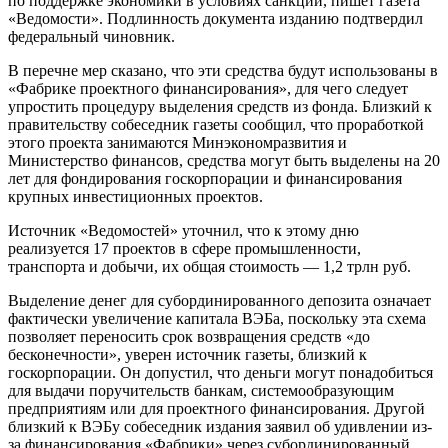
по поддержке экономики в условиях санкций, пишет газета
«Ведомости». Подлинность документа изданию подтвердил
федеральный чиновник.
В перечне мер сказано, что эти средства будут использованы в
«Фабрике проектного финансирования», для чего следует
упростить процедуру выделения средств из фонда. Близкий к
правительству собеседник газеты сообщил, что проработкой
этого проекта занимаются Минэкономразвития и
Министерство финансов, средства могут быть выделены на 20
лет для фондирования госкорпорации и финансирования
крупных инвестиционных проектов.
Источник «Ведомостей» уточнил, что к этому дню
реализуется 17 проектов в сфере промышленности,
транспорта и добычи, их общая стоимость — 1,2 трлн руб.
Выделение денег для субординированного депозита означает
фактически увеличение капитала ВЭБа, поскольку эта схема
позволяет переносить срок возвращения средств «до
бесконечности», уверен источник газеты, близкий к
госкорпорации. Он допустил, что деньги могут понадобиться
для выдачи поручительств банкам, системообразующим
предприятиям или для проектного финансирования. Другой
близкий к ВЭБу собеседник издания заявил об удивлении из-
за финансирования «Фабрики» через субординированный