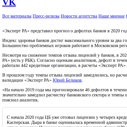
VK
Все материалы
Пресс-релизы
Новости агентства
Наше мнение
«Эксперт РА» представил прогноз о дефолтах банков в 2020 год
Индекс здоровья банков достиг максимального уровня за два 
Большинство проблемных игроков работают в Московском рег
Несмотря на снижение темпов отзыва лицензий у банков, в 202
РА» (есть у РБК). Согласно оценкам аналитиков, дефолт в теч
работали 442 кредитные организации, в расчеты «Эксперт РА» в
В прошлом году темпы отзыва лицензий замедлились, но расчис
валидации «Эксперт РА»
Юрий Беликов
.
«На начало 2019 года мы прогнозировали 46 дефолтов в течение
значительно замедлил расчистку банковского сектора и темпы 
пояснил аналитик.
С начала 2020 года ЦБ уже отозвал лицензии у четырех кре
Касперская. Дыра в банке оценивалась временной администр