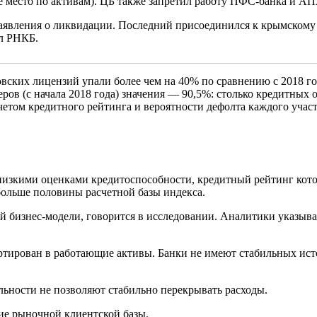
 место по активам). ЦБ также запретил работу ПФС-банка и АП
заявления о ликвидации. Последний присоединился к крымскому
ал РНКБ.
ских лицензий упали более чем на 40% по сравнению с 2018 год
меров (с начала 2018 года) значения — 90,5%: столько кредитных
етом кредитного рейтинга и вероятности дефолта каждого участ
 низкими оценками кредитоспособности, кредитный рейтинг кото
больше половины расчетной базы индекса.
й бизнес-модели, говорится в исследовании. Аналитики указыв
ртирован в работающие активы. Банки не имеют стабильных ис
льности не позволяют стабильно перекрывать расходы.
ие рыночной клиентской базы.