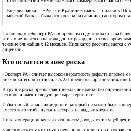
отзыв лицензии Нижневолжского коммерческого банка (179-е
Еще два банка — «Русь» и Крайинвестбанк — подали в ЦБ 
морской банк — была отправлена на санацию, санатором ст
По оценкам «Эксперт РА», в прошлом году темпы отзыва банков
итогам четвертого квартала достиг рекордного за все время за
течение ближайших 12 месяцев. Индикатор рассчитывается с уч
лицензий.
Кто остается в зоне риска
«Эксперт РА» считает высокой вероятность дефолта игроков с
низкой категории относилась 221 кредитная организация, или 
В группе риска преобладают небольшие банки без определенно
регионе и имеют следующие характеристики.
Избыточный запас ликвидности, который не может быть конве
вместо того чтобы пускать ресурсы на выдачу кредитов.
Низкая операционная эффективность: доходы от текущей деяте
Зависимость от узких групп нерыночных клиентов и сокращен