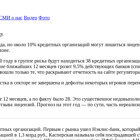
СМИ о нас
Видео
Фото
у.
года, но около 10% кредитных организаций могут лишиться лице
ионе.
0 году в группе риска будут находиться 38 кредитных организац
ение ближайших 12 месяцев грозит 9,5% действующих банков (спи
ошли только те, что раскрывают отчетность на сайте регулятора
тка в секторе не завершена и дефолты некоторых игроков перен
 12 месяцев, а по факту было 28. Это существенное недовыполнен
отзыва лицензий. Прогноз на этот год — по сути, часть нереал
дитных организаций. Первым с рынка ушел Нэклис-банк, которы
ацией в 1,3 млрд руб., Касперская называла себя пострадавшей