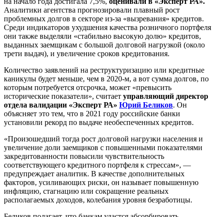
на начало года достигала 7,5%,
оценивали в «Эксперт РА».
Аналитики агентства прогнозировали плавный рост
проблемных долгов в секторе из-за «вызревания» кредитов.
Среди индикаторов ухудшения качества розничного портфеля
они также выделяли «стабильно высокую долю» кредитов,
выданных заемщикам с большой долговой нагрузкой (около
трети выдач), и увеличение сроков кредитования.
Количество заявлений на реструктуризацию или кредитные
каникулы будет меньше, чем в 2020-м, а вот сумма долгов, по
которым потребуется отсрочка, может «превысить
исторические показатели», считает
управляющий директор
отдела валидации «Эксперт РА»
Юрий Беликов
. Он
объясняет это тем, что в 2021 году российские банки
установили рекорд по выдаче необеспеченных кредитов.
«Произошедший тогда рост долговой нагрузки населения и
увеличение доли заемщиков с повышенными показателями
закредитованности повысили чувствительность
соответствующего кредитного портфеля к стрессам», —
предупреждает аналитик. В качестве дополнительных
факторов, усиливающих риски, он называет повышенную
инфляцию, стагнацию или сокращение реальных
располагаемых доходов, колебания уровня безработицы.
Беликов полагает, что банкам удастся абсорбировать