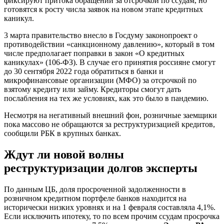
фиксируют притока обращений за отсрочкой по ссудам, но
готовятся к росту числа заявок на новом этапе кредитных
каникул.
3 марта правительство внесло в Госдуму законопроект о
противодействии «санкционному давлению», который в том
числе предполагает поправки в закон «О кредитных
каникулах» (106-ФЗ). В случае его принятия россияне смогут
до 30 сентября 2022 года обратиться в банки и
микрофинансовые организации (МФО) за отсрочкой по
взятому кредиту или займу. Кредиторы смогут дать
послабления на тех же условиях, как это было в пандемию.
Несмотря на негативный внешний фон, розничные заемщики
пока массово не обращаются за реструктуризацией кредитов,
сообщили РБК в крупных банках.
Ждут ли новой волны
реструктуризации долгов эксперты
По данным ЦБ, доля просроченной задолженности в
розничном кредитном портфеле банков находится на
исторически низких уровнях и на 1 февраля составляла 4,1%.
Если исключить ипотеку, то по всем прочим ссудам просрочка