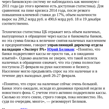
через банковскую систему не наблюдалось как минимум с
2011 года (до этого времени есть доступная статистика). Для
сравнения: на пике кризиса 2014 года, после резкого
повышения ключевой ставки до 17%, объем наличности
вырос на 209,2 млрд руб. и 490,6 млрд руб. 18 и 19 декабря
соответственно.
Технически статистика ЦБ отражает весь объем наличных,
выпущенных в обращение через кассы и банкоматы банков,
но эта сумма близка к величине снятия наличных населением
и предприятиями, говорит
управляющий директор отдела
валидации «Эксперт РА»
Юрий Беликов
: «Понятно, что
банки подкрепляют кассы не просто так, а в ожидании
изъятий». Однако аналитик не уверен, что такой всплеск
наличных в обращении означает, что эта сумма полностью
поступила 25 февраля на руки населению и бизнесу.
Население могло предъявлять спрос на эти наличные и в
течение двух выходных дней 26-27 февраля.
«Понятно, что спрос на наличные сейчас очень большой.
Банки этого ожидали, исходя из динамики прошлой недели и
новостного фона. С учетом этого активно подкрепляли кассы.
Сколько из этого сняли, строго говоря, пока неизвестно. Но,
судя по очередям, много», — резюмирует Беликов.