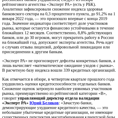
рейтингового агентства «Эксперт РА» (есть у РБК).
Аналитики зафиксировали снижение индекса здоровья
банковского сектора на 0,3 процентного пункта, до 91,2% на 1
января 2022 года, — это произошло впервые с конца 2019
года. Значение индикатора соответствует доле участников
рынка, которые останутся финансово устойчивыми в течение
ближайших 12 месяцев. Соответственно, 8,8% действующих
банков, или до 30 игроков, могут прекратить работу в России
на ближайший год, допускают эксперты агентства. Речь идет
о случаях отзыва лицензий, добровольной ликвидации или
присоединении к другим банкам.
«Эксперт РА» не прогнозирует дефолты конкретных банков, а
лишь вычисляет «математическое ожидание уходов с рынка».
В расчетную базу индекса вошли 339 кредитных организаций.
Как отмечается в обзоре, в четвертом квартале прошлого года
ухудшились оценки кредитоспособности отдельных банков.
Снижение оценок затронуло наиболее уязвимых участников
рынка, преимущественно из рейтинговой категории «B»,
говорит
управляющий директор отдела валидации
«Эксперт РА»
Юрий Беликов
: «Зачастую банки,
демонстрирующие ухудшение кредитного качества, — это
небольшие убыточные кредитные организации, не имеющие
существенных перспектив масштабирования клиентской базы